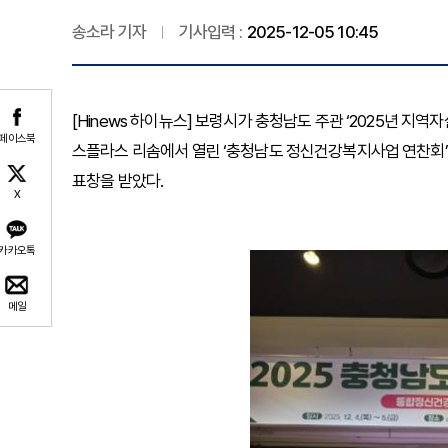
송소라 기자
기사입력 :
2025-12-05 10:45
[Hinews 하이뉴스] 보령시가 충청남도 주관 ‘2025년 지
페이스북
스플라스 리솜에서 열린 ‘충청남도 정신건강복지사업 연찬회
표창을 받았다.
X
카카오톡
메일