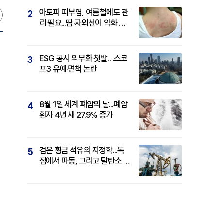
아토피 피부염, 여름철에도 관
2
리 필요...땀·자외선이 악화 요
인
ESG 공시 의무화 첫발…스코
3
프3 유예·면책 논란
8월 1일 세계 폐암의 날...폐암
4
환자 4년 새 27.9% 증가
검은 황금 석유의 지정학...독
5
점에서 파동, 그리고 탈탄소 패
권까지