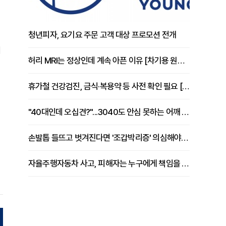
청년피자, 요기요 주문 고객 대상 프로모션 전개
서
허리 MRI는 정상인데 계속 아픈 이유 [차기용 원장 칼럼]
휴가철 건강검진, 금식·복용약 등 사전 확인 필요 [정도감 원장 칼럼]
"40대인데 오십견?"...3040도 안심 못하는 어깨 유착성 관절낭염
손발톱 들뜨고 벗겨진다면 '조갑박리증' 의심해야 [김철윤 원장 칼럼]
자율주행자동차 사고, 피해자는 누구에게 책임을 물을 수 있을까