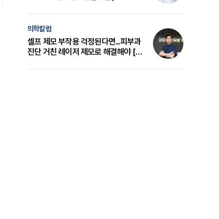
의 원리와 선택 기준 [길건 원장 칼럼]
의학칼럼
셀프 제모 부작용 걱정된다면...피부과
진단 거친 레이저 제모로 해결해야 [변
준석 원장 칼럼]