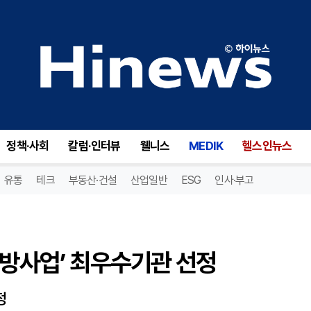
방사업’ 최우수기관 선정
정책·사회
칼럼·인터뷰
웰니스
MEDIK
헬스인뉴스
유통
테크
부동산·건설
산업일반
ESG
인사·부고
예방사업’ 최우수기관 선정
정