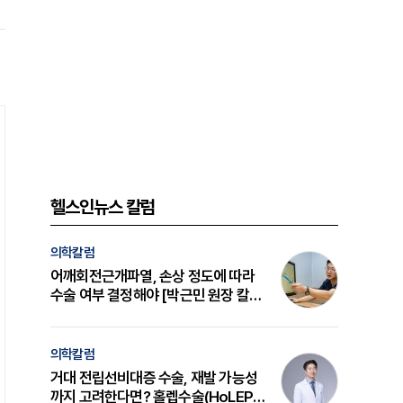
헬스인뉴스 칼럼
의학칼럼
어깨회전근개파열, 손상 정도에 따라
수술 여부 결정해야 [박근민 원장 칼
럼]
의학칼럼
거대 전립선비대증 수술, 재발 가능성
까지 고려한다면? 홀렙수술(HoLEP)