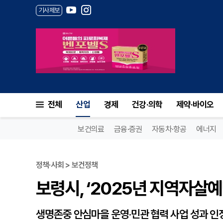
기사제보
보령시, ‘2025년 지역자살예
전체
산업
경제
건강·의학
제약·바이오
보건의료
금융·증권
자동차·항공
에너지
정책·사회 > 보건정책
보령시, ‘2025년 지역자살
생명존중 안심마을 운영·민관 협력 사업 성과 인