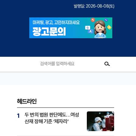
발행일: 2026-08-08(토)
헤드라인
두 번의 법원 판단에도…여성
1
산재 장해 기준 ‘제자리’