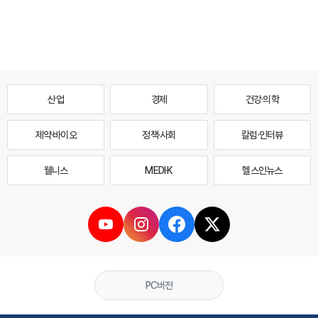
산업
경제
건강·의학
제약·바이오
정책·사회
칼럼·인터뷰
웰니스
MEDI·K
헬스인뉴스
PC버전