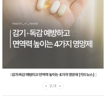
감기·독감 예방하고 면역력 높이는 4가지 영양제 [카드뉴스]
<
3 / 3
>