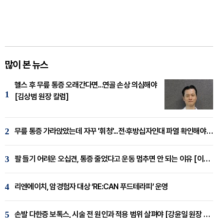
많이 본 뉴스
헬스 후 무릎 통증 오래간다면...연골 손상 의심해야
1
[김상범 원장 칼럼]
2
무릎 통증 가라앉았는데 자꾸 '휘청'...전·후방십자인대 파열 확인해야 [곽우경 원장 칼럼]
3
팔 들기 어려운 오십견, 통증 줄었다고 운동 멈추면 안 되는 이유 [이병욱 원장 칼럼]
4
리엔에이치, 암경험자 대상 ‘RE:CAN 푸드테라피’ 운영
5
손발 다한증 보톡스, 시술 전 원인과 적용 범위 살펴야 [강윤일 원장 칼럼]