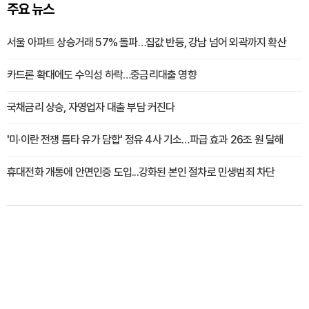
주요 뉴스
서울 아파트 상승거래 57% 돌파…집값 반등, 강남 넘어 외곽까지 확산
카드론 확대에도 수익성 하락…중금리대출 영향
국채금리 상승, 자영업자 대출 부담 커진다
'미·이란 전쟁 틈타 유가 담합' 정유 4사 기소…파급 효과 26조 원 달해
휴대전화 개통에 안면인증 도입...강화된 본인 절차로 민생범죄 차단