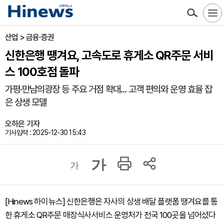
산업 > 금융·증권
신한은행 땡겨요, 고속도로 휴게소 QR주문 서비
스 100호점 돌파
가평·만남의광장 등 주요 거점 확대... 고객 편의와 운영 효율 잡
은 상생 모델
오하은 기자
기사입력 : 2025-12-30 15:43
가
가
[Hinews 하이뉴스] 신한은행은 자사의 상생 배달 플랫폼 땡겨요를 통
한 휴게소 QR주문 매장식사서비스 운영처가 전국 100곳을 넘어섰다