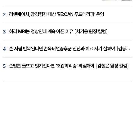
2
리엔에이치, 암경험자 대상 ‘RE:CAN 푸드테라피’ 운영
3
허리 MRI는 정상인데 계속 아픈 이유 [차기용 원장 칼럼]
4
손 저림 반복된다면 손목터널증후군 진단과 치료 시기 살펴야 [김동현 원장 칼럼]
5
손발톱 들뜨고 벗겨진다면 '조갑박리증' 의심해야 [김철윤 원장 칼럼]