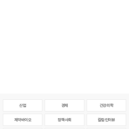
산업
경제
건강·의학
제약·바이오
정책·사회
칼럼·인터뷰