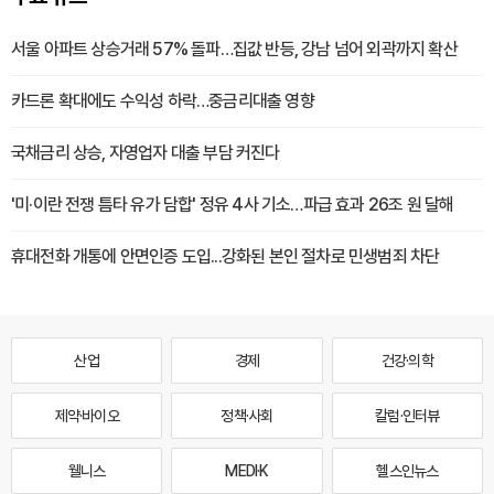
서울 아파트 상승거래 57% 돌파…집값 반등, 강남 넘어 외곽까지 확산
카드론 확대에도 수익성 하락…중금리대출 영향
국채금리 상승, 자영업자 대출 부담 커진다
'미·이란 전쟁 틈타 유가 담합' 정유 4사 기소…파급 효과 26조 원 달해
휴대전화 개통에 안면인증 도입...강화된 본인 절차로 민생범죄 차단
산업
경제
건강·의학
제약·바이오
정책·사회
칼럼·인터뷰
웰니스
MEDI·K
헬스인뉴스