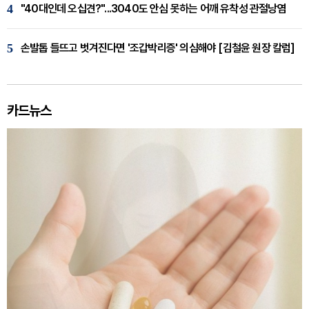
4
"40대인데 오십견?"...3040도 안심 못하는 어깨 유착성 관절낭염
5
손발톱 들뜨고 벗겨진다면 '조갑박리증' 의심해야 [김철윤 원장 칼럼]
카드뉴스