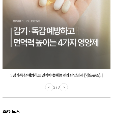
감기·독감 예방하고 면역력 높이는 4가지 영양제 [카드뉴스]
<
3 / 3
>
주요 뉴스