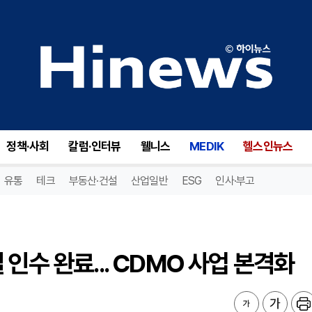
수 완료... CDMO 사업 본격화
정책·사회
칼럼·인터뷰
웰니스
MEDIK
헬스인뉴스
유통
테크
부동산·건설
산업일반
ESG
인사·부고
인수 완료... CDMO 사업 본격화