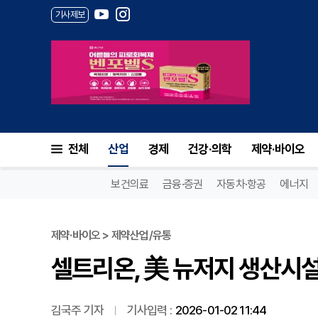
기사제보
셀트리온, 美 뉴저지 생산시설 인
전체
산업
경제
건강·의학
제약·바이오
보건의료
금융·증권
자동차·항공
에너지
제약·바이오 > 제약산업/유통
셀트리온, 美 뉴저지 생산시설 
김국주 기자
기사입력 :
2026-01-02 11:44