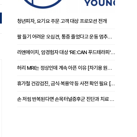
청년피자, 요기요 주문 고객 대상 프로모션 전개
팔 들기 어려운 오십견, 통증 줄었다고 운동 멈추면 안 되는 이유 [이병욱 원장 칼럼]
리엔에이치, 암경험자 대상 ‘RE:CAN 푸드테라피’ 운영
허리 MRI는 정상인데 계속 아픈 이유 [차기용 원장 칼럼]
휴가철 건강검진, 금식·복용약 등 사전 확인 필요 [정도감 원장 칼럼]
손 저림 반복된다면 손목터널증후군 진단과 치료 시기 살펴야 [김동현 원장 칼럼]