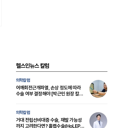
헬스인뉴스 칼럼
의학칼럼
어깨회전근개파열, 손상 정도에 따라
수술 여부 결정해야 [박근민 원장 칼
럼]
의학칼럼
거대 전립선비대증 수술, 재발 가능성
까지 고려한다면? 홀렙수술(HoLEP)