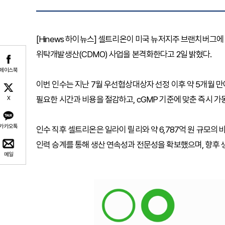
[Hinews 하이뉴스] 셀트리온이 미국 뉴저지주 브랜치버그에
위탁개발생산(CDMO) 사업을 본격화한다고 2일 밝혔다.
페이스북
이번 인수는 지난 7월 우선협상대상자 선정 이후 약 5개월 
필요한 시간과 비용을 절감하고, cGMP 기준에 맞춘 즉시 가
X
카카오톡
인수 직후 셀트리온은 일라이 릴리와 약 6,787억 원 규모의
인력 승계를 통해 생산 연속성과 전문성을 확보했으며, 향후 생
메일