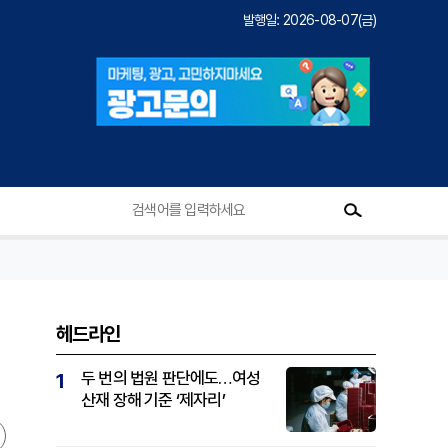
발행일: 2026-08-07(금)
헤드라인
두 번의 법원 판단에도…여성
1
산재 장해 기준 ‘제자리’