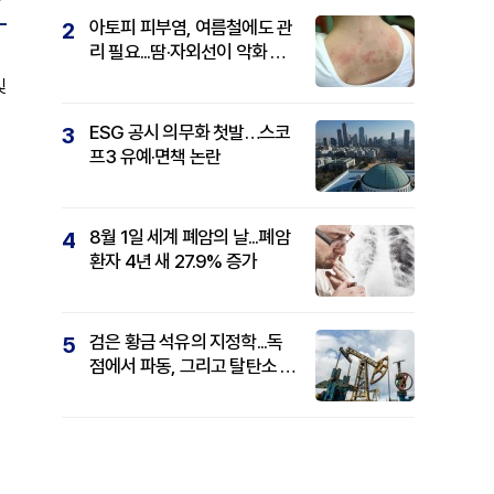
아토피 피부염, 여름철에도 관
2
리 필요...땀·자외선이 악화 요
인
및
ESG 공시 의무화 첫발…스코
3
프3 유예·면책 논란
8월 1일 세계 폐암의 날...폐암
4
환자 4년 새 27.9% 증가
검은 황금 석유의 지정학...독
5
점에서 파동, 그리고 탈탄소 패
권까지