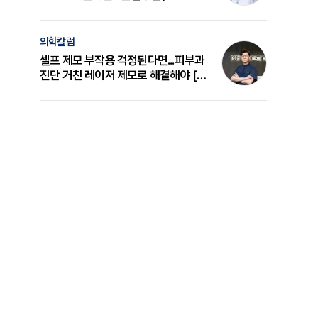
의 원리와 선택 기준 [길건 원장 칼럼]
의학칼럼
셀프 제모 부작용 걱정된다면...피부과
진단 거친 레이저 제모로 해결해야 [변
준석 원장 칼럼]