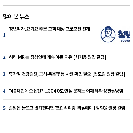
많이 본 뉴스
청년피자, 요기요 주문 고객 대상 프로모션 전개
1
2
허리 MRI는 정상인데 계속 아픈 이유 [차기용 원장 칼럼]
3
휴가철 건강검진, 금식·복용약 등 사전 확인 필요 [정도감 원장 칼럼]
4
"40대인데 오십견?"...3040도 안심 못하는 어깨 유착성 관절낭염
5
손발톱 들뜨고 벗겨진다면 '조갑박리증' 의심해야 [김철윤 원장 칼럼]