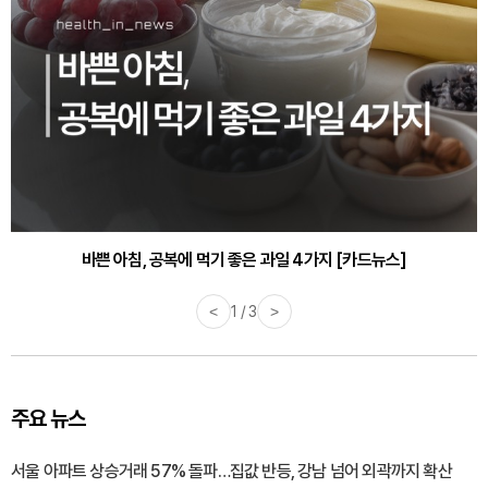
바쁜 아침, 공복에 먹기 좋은 과일 4가지 [카드뉴스]
<
1 / 3
>
주요 뉴스
서울 아파트 상승거래 57% 돌파…집값 반등, 강남 넘어 외곽까지 확산