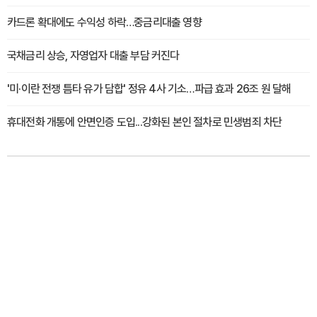
카드론 확대에도 수익성 하락…중금리대출 영향
국채금리 상승, 자영업자 대출 부담 커진다
'미·이란 전쟁 틈타 유가 담합' 정유 4사 기소…파급 효과 26조 원 달해
휴대전화 개통에 안면인증 도입...강화된 본인 절차로 민생범죄 차단