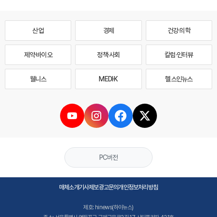
산업
경제
건강·의학
제약·바이오
정책·사회
칼럼·인터뷰
웰니스
MEDI·K
헬스인뉴스
PC버전
매체소개
기사제보
광고문의
개인정보처리방침
제호: hinews(하이뉴스)