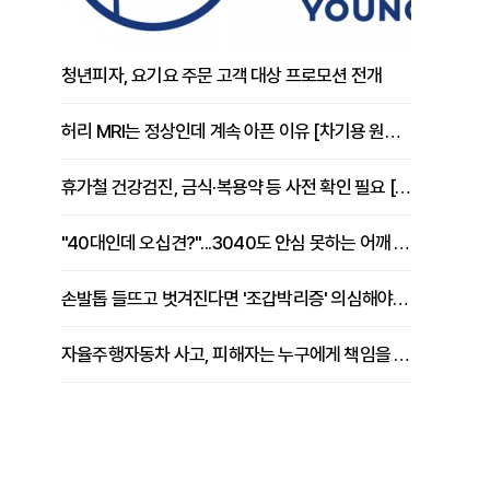
청년피자, 요기요 주문 고객 대상 프로모션 전개
허리 MRI는 정상인데 계속 아픈 이유 [차기용 원장 칼럼]
휴가철 건강검진, 금식·복용약 등 사전 확인 필요 [정도감 원장 칼럼]
"40대인데 오십견?"...3040도 안심 못하는 어깨 유착성 관절낭염
손발톱 들뜨고 벗겨진다면 '조갑박리증' 의심해야 [김철윤 원장 칼럼]
자율주행자동차 사고, 피해자는 누구에게 책임을 물을 수 있을까