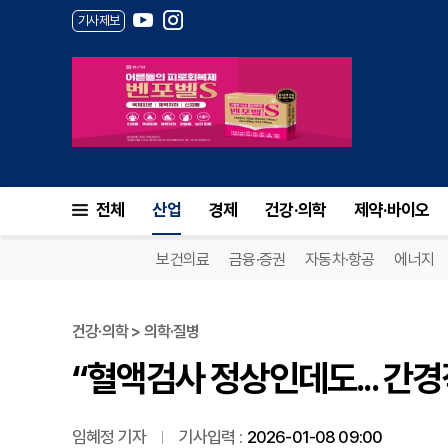
기사제보
“혈액검사 정상인데도... 간경
전체
산업
경제
건강·의학
제약·바이오
보건의료
금융·증권
자동차·항공
에너지
건강·의학 > 의학·질병
“혈액검사 정상인데도... 간
임혜정 기자
기사입력 :
2026-01-08 09:00