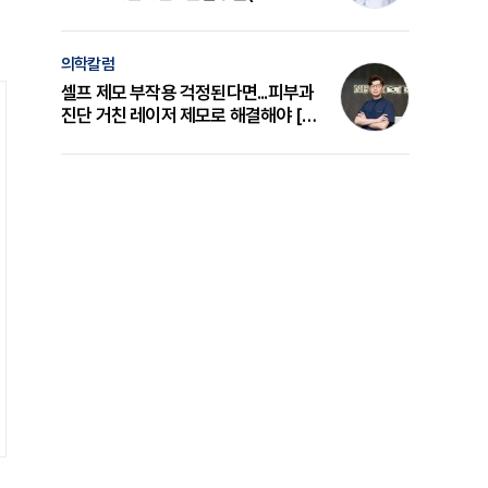
의 원리와 선택 기준 [길건 원장 칼럼]
의학칼럼
셀프 제모 부작용 걱정된다면...피부과
진단 거친 레이저 제모로 해결해야 [변
준석 원장 칼럼]