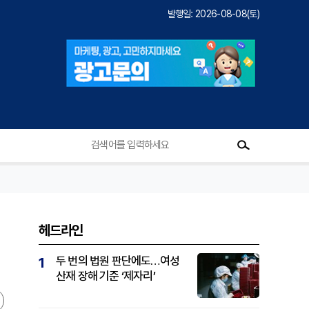
발행일: 2026-08-08(토)
헤드라인
두 번의 법원 판단에도…여성
1
산재 장해 기준 ‘제자리’