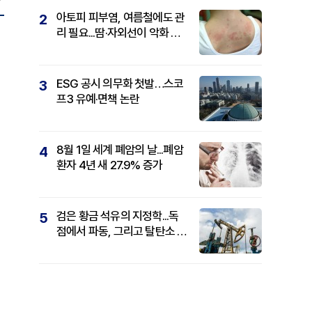
아토피 피부염, 여름철에도 관
2
리 필요...땀·자외선이 악화 요
인
ESG 공시 의무화 첫발…스코
3
프3 유예·면책 논란
8월 1일 세계 폐암의 날...폐암
4
환자 4년 새 27.9% 증가
검은 황금 석유의 지정학...독
5
점에서 파동, 그리고 탈탄소 패
권까지