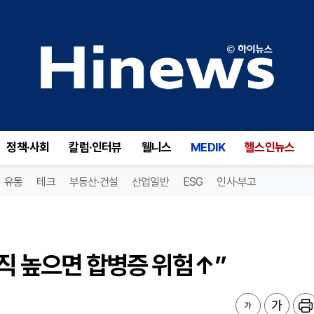
직 높으면 합병증 위험↑”
정책·사회
칼럼·인터뷰
웰니스
MEDIK
헬스인뉴스
유통
테크
부동산·건설
산업일반
ESG
인사·부고
경직 높으면 합병증 위험↑”