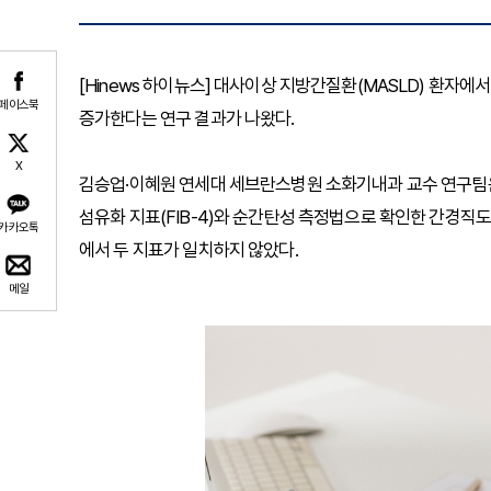
[Hinews 하이뉴스] 대사이상 지방간질환(MASLD) 환자
페이스북
증가한다는 연구 결과가 나왔다.
X
김승업·이혜원 연세대 세브란스병원 소화기내과 교수 연구팀은
섬유화 지표(FIB-4)와 순간탄성 측정법으로 확인한 간경직도(
카카오톡
에서 두 지표가 일치하지 않았다.
메일