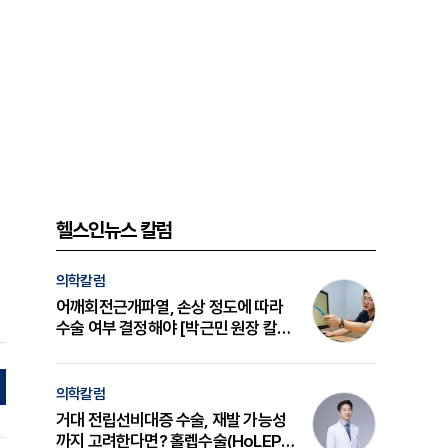
헬스인뉴스 칼럼
의학칼럼
어깨회전근개파열, 손상 정도에 따라
수술 여부 결정해야 [박근민 원장 칼
럼]
의학칼럼
거대 전립선비대증 수술, 재발 가능성
까지 고려한다면? 홀렙수술(HoLEP)