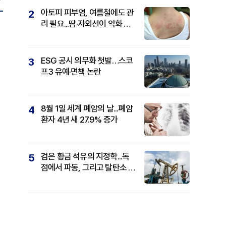
아토피 피부염, 여름철에도 관
2
리 필요...땀·자외선이 악화 요
인
ESG 공시 의무화 첫발…스코
3
프3 유예·면책 논란
8월 1일 세계 폐암의 날...폐암
4
환자 4년 새 27.9% 증가
검은 황금 석유의 지정학...독
5
점에서 파동, 그리고 탈탄소 패
권까지