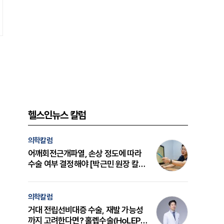
헬스인뉴스 칼럼
의학칼럼
어깨회전근개파열, 손상 정도에 따라
수술 여부 결정해야 [박근민 원장 칼
럼]
의학칼럼
거대 전립선비대증 수술, 재발 가능성
까지 고려한다면? 홀렙수술(HoLEP)