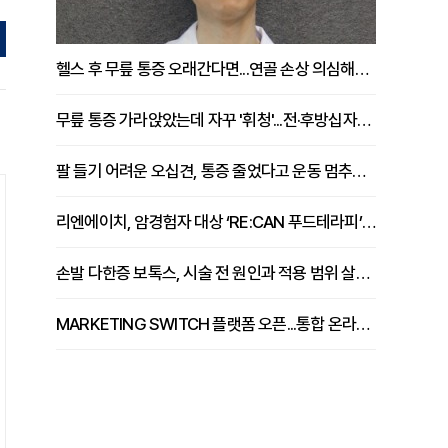
헬스 후 무릎 통증 오래간다면...연골 손상 의심해야 [김상범 원장 칼럼]
무릎 통증 가라앉았는데 자꾸 '휘청'...전·후방십자인대 파열 확인해야 [곽우경 원장 칼럼]
팔 들기 어려운 오십견, 통증 줄었다고 운동 멈추면 안 되는 이유 [이병욱 원장 칼럼]
리엔에이치, 암경험자 대상 ‘RE:CAN 푸드테라피’ 운영
손발 다한증 보톡스, 시술 전 원인과 적용 범위 살펴야 [강윤일 원장 칼럼]
MARKETING SWITCH 플랫폼 오픈...통합 온라인 마케팅 서비스 확대