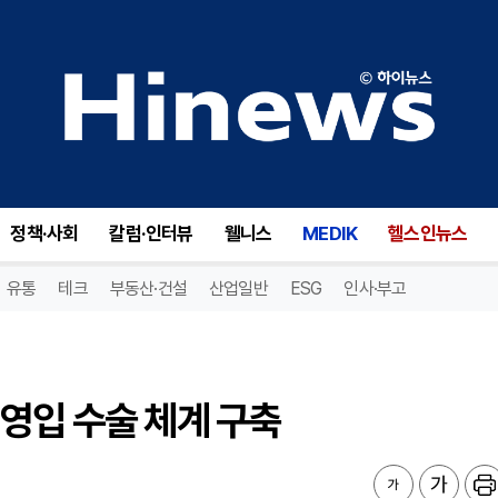
영입 수술 체계 구축
정책·사회
칼럼·인터뷰
웰니스
MEDIK
헬스인뉴스
유통
테크
부동산·건설
산업일반
ESG
인사·부고
영입 수술 체계 구축