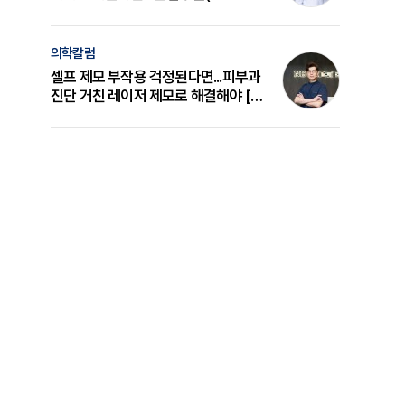
의 원리와 선택 기준 [길건 원장 칼럼]
의학칼럼
셀프 제모 부작용 걱정된다면...피부과
진단 거친 레이저 제모로 해결해야 [변
준석 원장 칼럼]