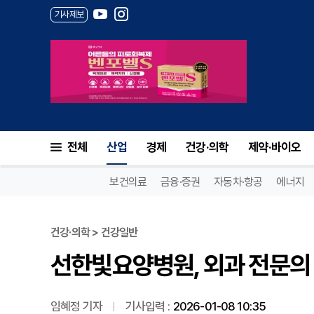
기사제보
선한빛요양병원, 외과 전문의 
전체
산업
경제
건강·의학
제약·바이오
보건의료
금융·증권
자동차·항공
에너지
건강·의학 > 건강일반
선한빛요양병원, 외과 전문의 
임혜정 기자
기사입력 :
2026-01-08 10:35