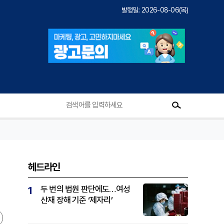
발행일: 2026-08-06(목)
헤드라인
두 번의 법원 판단에도…여성
1
산재 장해 기준 ‘제자리’