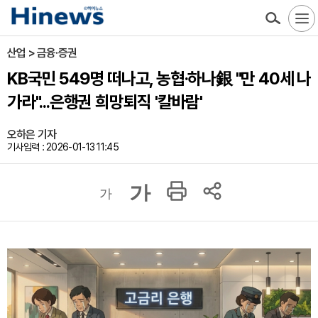
산업 > 금융·증권
KB국민 549명 떠나고, 농협·하나銀 "만 40세 나
가라"...은행권 희망퇴직 '칼바람'
오하은 기자
기사입력 : 2026-01-13 11:45
가
가