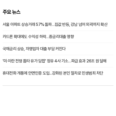
주요 뉴스
서울 아파트 상승거래 57% 돌파…집값 반등, 강남 넘어 외곽까지 확산
카드론 확대에도 수익성 하락…중금리대출 영향
국채금리 상승, 자영업자 대출 부담 커진다
'미·이란 전쟁 틈타 유가 담합' 정유 4사 기소…파급 효과 26조 원 달해
휴대전화 개통에 안면인증 도입...강화된 본인 절차로 민생범죄 차단