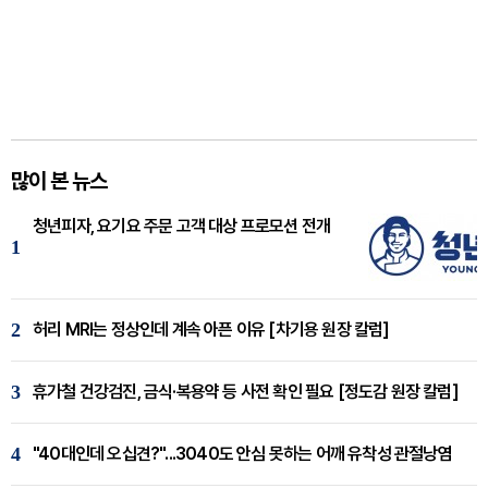
많이 본 뉴스
청년피자, 요기요 주문 고객 대상 프로모션 전개
1
2
허리 MRI는 정상인데 계속 아픈 이유 [차기용 원장 칼럼]
3
휴가철 건강검진, 금식·복용약 등 사전 확인 필요 [정도감 원장 칼럼]
4
"40대인데 오십견?"...3040도 안심 못하는 어깨 유착성 관절낭염