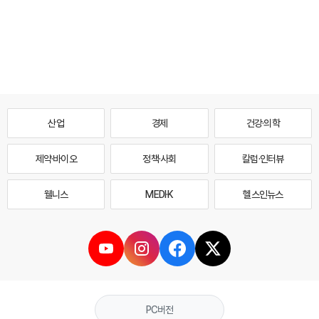
산업
경제
건강·의학
제약·바이오
정책·사회
칼럼·인터뷰
웰니스
MEDI·K
헬스인뉴스
PC버전