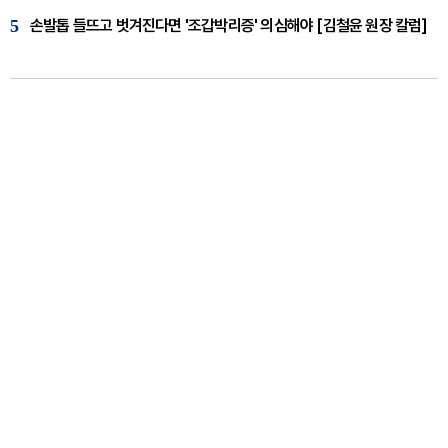
5
손발톱 들뜨고 벗겨진다면 '조갑박리증' 의심해야 [김철윤 원장 칼럼]