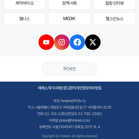
제약·바이오
정책·사회
칼럼·인터뷰
웰니스
MEDI·K
헬스인뉴스
PC버전
매체소개
기사제보
광고문의
개인정보처리방침
제호: hinews(하이뉴스)
주소: 서울특별시 영등포구 국제금융로2길 17 시티플라자 421호
전화: 02-313-2382(편집국: 02-782-2382)
이메일: press@hinews.co.kr
등록번호: 서울,아04641 | 등록일: 2017. 8. 4
Copyright by Hinews. All rights reserved.