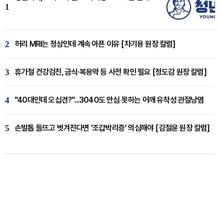
1
2
허리 MRI는 정상인데 계속 아픈 이유 [차기용 원장 칼럼]
3
휴가철 건강검진, 금식·복용약 등 사전 확인 필요 [정도감 원장 칼럼]
4
"40대인데 오십견?"...3040도 안심 못하는 어깨 유착성 관절낭염
5
손발톱 들뜨고 벗겨진다면 '조갑박리증' 의심해야 [김철윤 원장 칼럼]