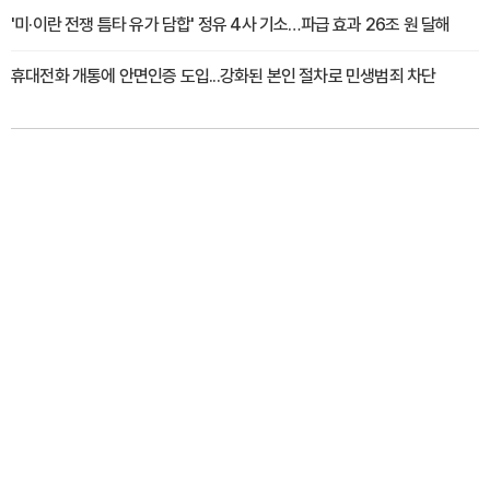
'미·이란 전쟁 틈타 유가 담합' 정유 4사 기소…파급 효과 26조 원 달해
휴대전화 개통에 안면인증 도입...강화된 본인 절차로 민생범죄 차단