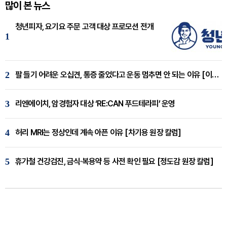
많이 본 뉴스
청년피자, 요기요 주문 고객 대상 프로모션 전개
1
2
팔 들기 어려운 오십견, 통증 줄었다고 운동 멈추면 안 되는 이유 [이병욱 원장 칼럼]
3
리엔에이치, 암경험자 대상 ‘RE:CAN 푸드테라피’ 운영
4
허리 MRI는 정상인데 계속 아픈 이유 [차기용 원장 칼럼]
5
휴가철 건강검진, 금식·복용약 등 사전 확인 필요 [정도감 원장 칼럼]