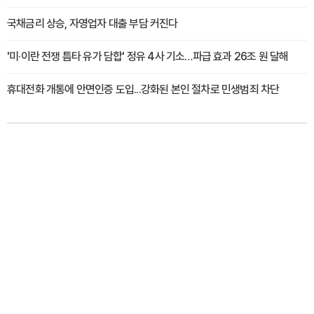
국채금리 상승, 자영업자 대출 부담 커진다
'미·이란 전쟁 틈타 유가 담합' 정유 4사 기소…파급 효과 26조 원 달해
휴대전화 개통에 안면인증 도입...강화된 본인 절차로 민생범죄 차단