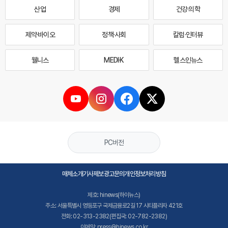
산업
경제
건강·의학
제약·바이오
정책·사회
칼럼·인터뷰
웰니스
MEDI·K
헬스인뉴스
PC버전
매체소개
기사제보
광고문의
개인정보처리방침
제호: hinews(하이뉴스)
주소: 서울특별시 영등포구 국제금융로2길 17 시티플라자 421호
전화: 02-313-2382(편집국: 02-782-2382)
이메일: press@hinews.co.kr