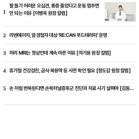
팔 들기 어려운 오십견, 통증 줄었다고 운동 멈추면
1
안 되는 이유 [이병욱 원장 칼럼]
2
리엔에이치, 암경험자 대상 ‘RE:CAN 푸드테라피’ 운영
3
허리 MRI는 정상인데 계속 아픈 이유 [차기용 원장 칼럼]
4
휴가철 건강검진, 금식·복용약 등 사전 확인 필요 [정도감 원장 칼럼]
5
손 저림 반복된다면 손목터널증후군 진단과 치료 시기 살펴야 [김동현 원장 칼럼]