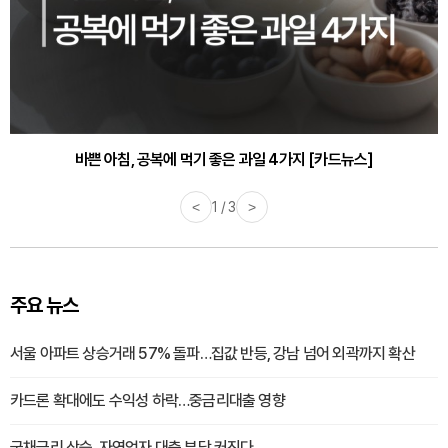
30대부터 유병률 2배...여자에게 꼭 필요한 검사는? [카드뉴스]
바쁜 아침, 공복에 먹기 좋은 과일 4가지 [카드뉴스]
<
1 / 3
>
주요 뉴스
서울 아파트 상승거래 57% 돌파…집값 반등, 강남 넘어 외곽까지 확산
카드론 확대에도 수익성 하락…중금리대출 영향
국채금리 상승, 자영업자 대출 부담 커진다