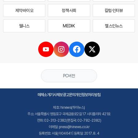
제약·바이오
정책·사회
칼럼·인터뷰
웰니스
MEDI·K
헬스인뉴스
PC버전
매체소개
기사제보
광고문의
개인정보처리방침
제호: hinews(하이뉴스)
주소: 서울특별시 영등포구 국제금융로2길 17 시티플라자 421호
전화: 02-313-2382(편집국: 02-782-2382)
이메일: press@hinews.co.kr
등록번호: 서울,아04641 | 등록일: 2017. 8. 4