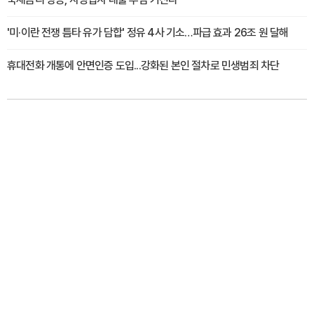
'미·이란 전쟁 틈타 유가 담합' 정유 4사 기소…파급 효과 26조 원 달해
휴대전화 개통에 안면인증 도입...강화된 본인 절차로 민생범죄 차단