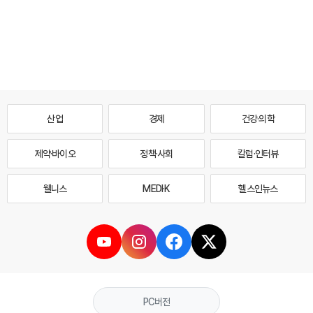
산업
경제
건강·의학
제약·바이오
정책·사회
칼럼·인터뷰
웰니스
MEDI·K
헬스인뉴스
PC버전