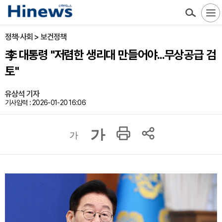
정책·사회 > 보건정책
李 대통령 "저렴한 생리대 만들어야...무상공급 검
토"
유상석 기자
기사입력 : 2026-01-20 16:06
가
가