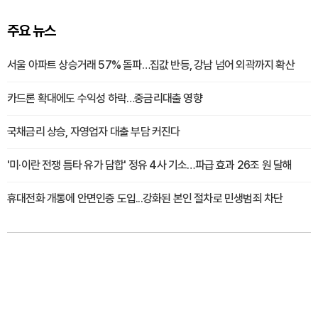
주요 뉴스
서울 아파트 상승거래 57% 돌파…집값 반등, 강남 넘어 외곽까지 확산
카드론 확대에도 수익성 하락…중금리대출 영향
국채금리 상승, 자영업자 대출 부담 커진다
'미·이란 전쟁 틈타 유가 담합' 정유 4사 기소…파급 효과 26조 원 달해
휴대전화 개통에 안면인증 도입...강화된 본인 절차로 민생범죄 차단