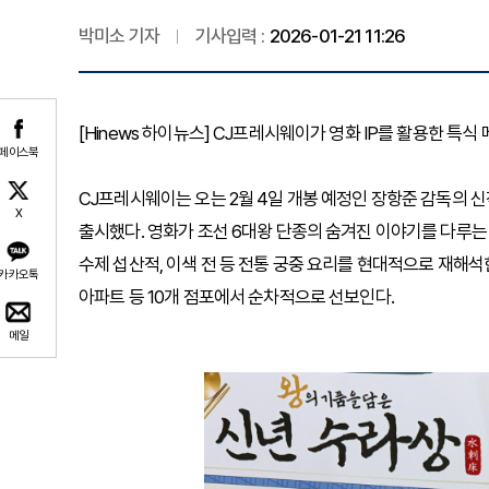
박미소 기자
기사입력 :
2026-01-21 11:26
[Hinews 하이뉴스] CJ프레시웨이가 영화 IP를 활용한 특
페이스북
CJ프레시웨이는 오는 2월 4일 개봉 예정인 장항준 감독의 신작
X
출시했다. 영화가 조선 6대왕 단종의 숨겨진 이야기를 다루는
수제 섭산적, 이색 전 등 전통 궁중 요리를 현대적으로 재해
카카오톡
아파트 등 10개 점포
에서 순차적으로 선보인다.
메일