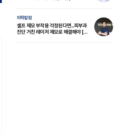
의 원리와 선택 기준 [길건 원장 칼럼]
의학칼럼
셀프 제모 부작용 걱정된다면...피부과
진단 거친 레이저 제모로 해결해야 [변
준석 원장 칼럼]