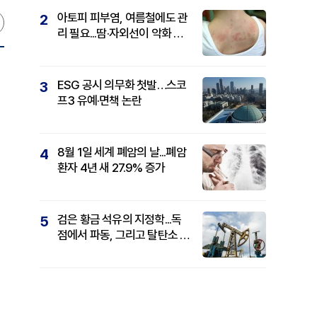
아토피 피부염, 여름철에도 관
2
리 필요...땀·자외선이 악화 요
인
ESG 공시 의무화 첫발…스코
3
프3 유예·면책 논란
8월 1일 세계 폐암의 날...폐암
4
환자 4년 새 27.9% 증가
검은 황금 석유의 지정학...독
5
점에서 파동, 그리고 탈탄소 패
권까지