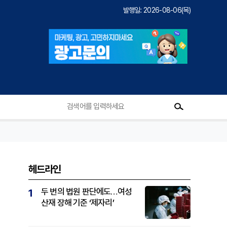
발행일: 2026-08-06(목)
헤드라인
두 번의 법원 판단에도…여성
1
산재 장해 기준 ‘제자리’