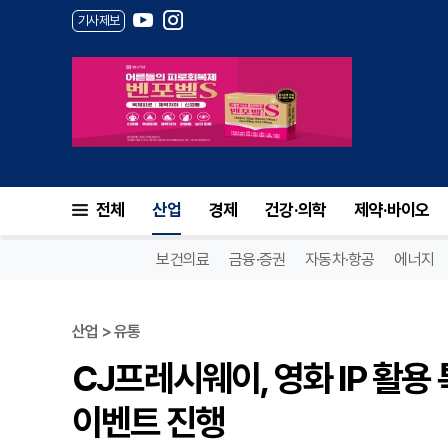
기사제보
전체
산업
경제
건강·의학
제약·바이오
보건의료
금융·증권
자동차·항공
에너지
산업 > 유통
CJ프레시웨이, 영화 IP 활용
이벤트 진행