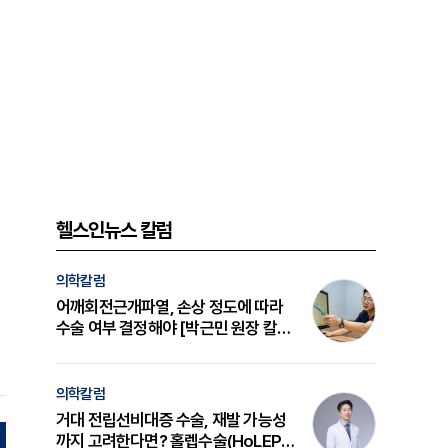
헬스인뉴스 칼럼
의학칼럼
어깨회전근개파열, 손상 정도에 따라
수술 여부 결정해야 [박근민 원장 칼
럼]
의학칼럼
거대 전립선비대증 수술, 재발 가능성
까지 고려한다면? 홀렙수술(HoLEP)