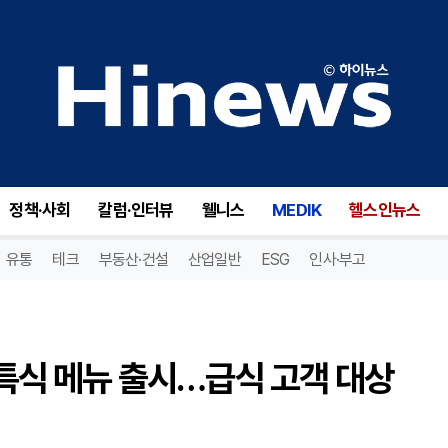
CJ프레시웨이, 영화 IP 활용 특식 메뉴 출시…급식 고객 대상 이벤트 진행
정책·사회
칼럼·인터뷰
웰니스
MEDIK
헬스인뉴스
유통
테크
부동산·건설
산업일반
ESG
인사·부고
 특식 메뉴 출시…급식 고객 대상