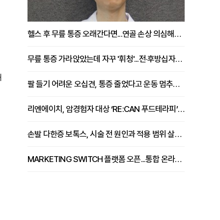
헬스 후 무릎 통증 오래간다면...연골 손상 의심해야 [김상범 원장 칼럼]
무릎 통증 가라앉았는데 자꾸 '휘청'...전·후방십자인대 파열 확인해야 [곽우경 원장 칼럼]
해
팔 들기 어려운 오십견, 통증 줄었다고 운동 멈추면 안 되는 이유 [이병욱 원장 칼럼]
리엔에이치, 암경험자 대상 ‘RE:CAN 푸드테라피’ 운영
손발 다한증 보톡스, 시술 전 원인과 적용 범위 살펴야 [강윤일 원장 칼럼]
MARKETING SWITCH 플랫폼 오픈...통합 온라인 마케팅 서비스 확대