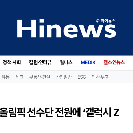
삼성전자, 2026 밀라노 동계올림픽 선수단 전원에 ‘갤럭시 Z 플립7 올림픽 에디션’ 지원
정책·사회
칼럼·인터뷰
웰니스
MEDIK
헬스인뉴스
유통
테크
부동산·건설
산업일반
ESG
인사·부고
계올림픽 선수단 전원에 ‘갤럭시 Z