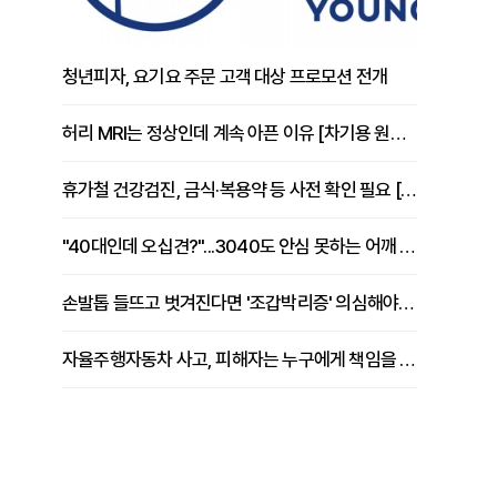
청년피자, 요기요 주문 고객 대상 프로모션 전개
허리 MRI는 정상인데 계속 아픈 이유 [차기용 원장 칼럼]
휴가철 건강검진, 금식·복용약 등 사전 확인 필요 [정도감 원장 칼럼]
"40대인데 오십견?"...3040도 안심 못하는 어깨 유착성 관절낭염
손발톱 들뜨고 벗겨진다면 '조갑박리증' 의심해야 [김철윤 원장 칼럼]
자율주행자동차 사고, 피해자는 누구에게 책임을 물을 수 있을까