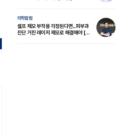
의 원리와 선택 기준 [길건 원장 칼럼]
의학칼럼
셀프 제모 부작용 걱정된다면...피부과
진단 거친 레이저 제모로 해결해야 [변
준석 원장 칼럼]