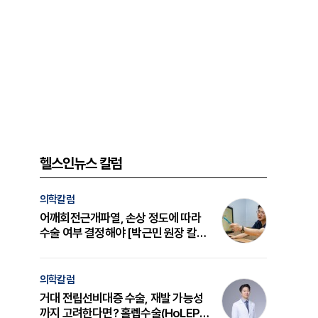
헬스인뉴스 칼럼
의학칼럼
어깨회전근개파열, 손상 정도에 따라
수술 여부 결정해야 [박근민 원장 칼
럼]
의학칼럼
거대 전립선비대증 수술, 재발 가능성
까지 고려한다면? 홀렙수술(HoLEP)