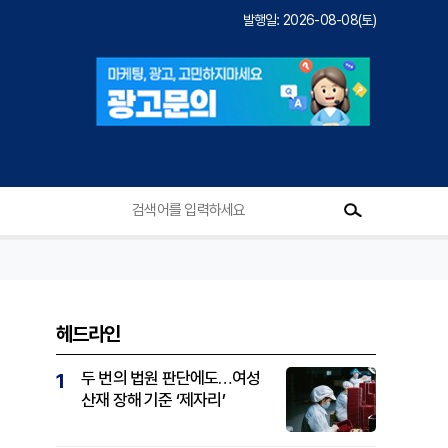
발행일: 2026-08-08(토)
헤드라인
두 번의 법원 판단에도…여성
1
산재 장해 기준 ‘제자리’