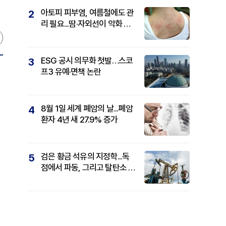
아토피 피부염, 여름철에도 관
2
리 필요...땀·자외선이 악화 요
인
ESG 공시 의무화 첫발…스코
3
프3 유예·면책 논란
8월 1일 세계 폐암의 날...폐암
4
환자 4년 새 27.9% 증가
검은 황금 석유의 지정학...독
5
점에서 파동, 그리고 탈탄소 패
권까지