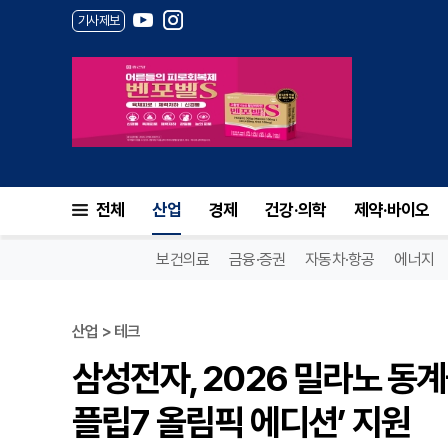
기사제보
전체
산업
경제
건강·의학
제약·바이오
보건의료
금융·증권
자동차·항공
에너지
산업 > 테크
삼성전자, 2026 밀라노 동
플립7 올림픽 에디션’ 지원