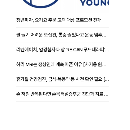
청년피자, 요기요 주문 고객 대상 프로모션 전개
팔 들기 어려운 오십견, 통증 줄었다고 운동 멈추면 안 되는 이유 [이병욱 원장 칼럼]
리엔에이치, 암경험자 대상 ‘RE:CAN 푸드테라피’ 운영
허리 MRI는 정상인데 계속 아픈 이유 [차기용 원장 칼럼]
휴가철 건강검진, 금식·복용약 등 사전 확인 필요 [정도감 원장 칼럼]
손 저림 반복된다면 손목터널증후군 진단과 치료 시기 살펴야 [김동현 원장 칼럼]