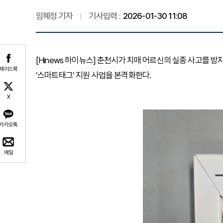
임혜정 기자
기사입력 :
2026-01-30 11:08
[Hinews 하이뉴스] 춘천시가 치매 어르신의 실종 사고를 
페이스북
‘스마트태그’ 지원 사업을 본격화한다.
X
카카오톡
메일