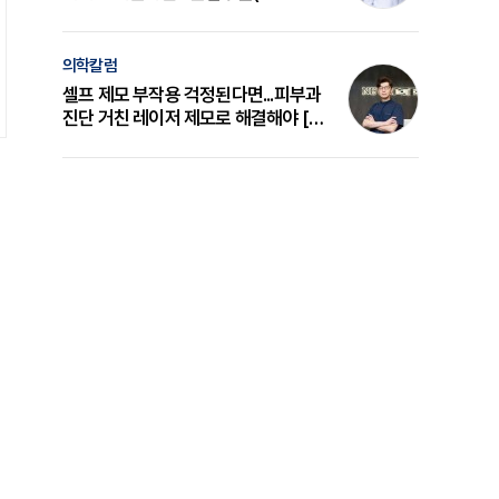
의 원리와 선택 기준 [길건 원장 칼럼]
의학칼럼
셀프 제모 부작용 걱정된다면...피부과
진단 거친 레이저 제모로 해결해야 [변
준석 원장 칼럼]