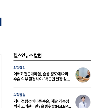
헬스인뉴스 칼럼
의학칼럼
어깨회전근개파열, 손상 정도에 따라
수술 여부 결정해야 [박근민 원장 칼
럼]
의학칼럼
거대 전립선비대증 수술, 재발 가능성
까지 고려한다면? 홀렙수술(HoLEP)