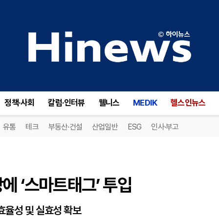
에 ‘스마트태그’ 투입
정책·사회
칼럼·인터뷰
웰니스
MEDIK
헬스인뉴스
유통
테크
부동산·건설
산업일반
ESG
인사·부고
방에 ‘스마트태그’ 투입
효율성 및 실효성 확보