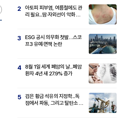
아토피 피부염, 여름철에도 관
2
리 필요...땀·자외선이 악화 요
인
ESG 공시 의무화 첫발…스코
3
프3 유예·면책 논란
8월 1일 세계 폐암의 날...폐암
4
환자 4년 새 27.9% 증가
검은 황금 석유의 지정학...독
5
점에서 파동, 그리고 탈탄소 패
권까지