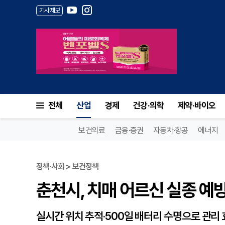
기사제보
춘천시, 치매 어르신 실종 예방
전체
산업
경제
건강·의학
제약·바이오
보건의료
금융·증권
자동차·항공
에너지
정책·사회 > 보건정책
춘천시, 치매 어르신 실종 예
실시간 위치 추적·500일 배터리 수명으로 관리 