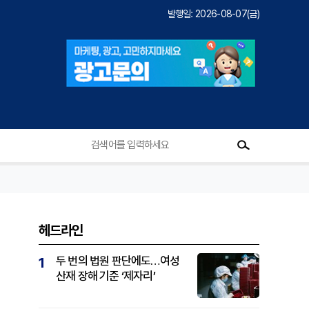
발행일: 2026-08-07(금)
헤드라인
두 번의 법원 판단에도…여성
1
산재 장해 기준 ‘제자리’