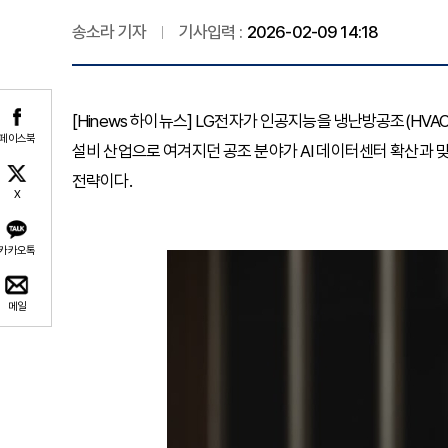
송소라 기자
기사입력 :
2026-02-09 14:18
[Hinews 하이뉴스] LG전자가 인공지능을 냉난방공조(HVA
페이스북
설비 산업으로 여겨지던 공조 분야가 AI 데이터센터 확산과 
전략이다.
X
카카오톡
메일