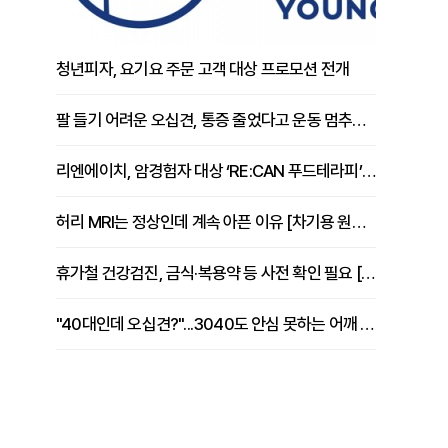
청년피자, 요기요 주문 고객 대상 프로모션 전개
팔 들기 어려운 오십견, 통증 줄었다고 운동 멈추면 안 되는 이유 [이병욱 원장 칼럼]
리엔에이치, 암경험자 대상 ‘RE:CAN 푸드테라피’ 운영
허리 MRI는 정상인데 계속 아픈 이유 [차기용 원장 칼럼]
휴가철 건강검진, 금식·복용약 등 사전 확인 필요 [정도감 원장 칼럼]
"40대인데 오십견?"...3040도 안심 못하는 어깨 유착성 관절낭염