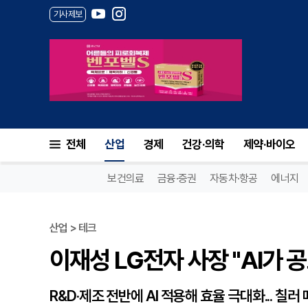
기사제보
이재성 LG전자 사장 "AI가 공
전체
산업
경제
건강·의학
제약·바이오
보건의료
금융·증권
자동차·항공
에너지
산업 > 테크
이재성 LG전자 사장 "AI가 
R&D·제조 전반에 AI 적용해 효율 극대화... 칠러