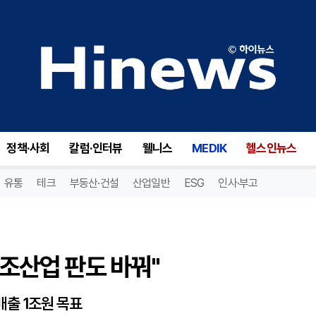
조산업 판도 바꿔"
정책·사회
칼럼·인터뷰
웰니스
MEDIK
헬스인뉴스
유통
테크
부동산·건설
산업일반
ESG
인사·부고
공조산업 판도 바꿔"
 매출 1조원 목표