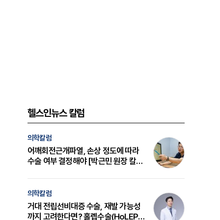
헬스인뉴스 칼럼
의학칼럼
어깨회전근개파열, 손상 정도에 따라
수술 여부 결정해야 [박근민 원장 칼
럼]
의학칼럼
거대 전립선비대증 수술, 재발 가능성
까지 고려한다면? 홀렙수술(HoLEP)