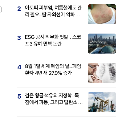
아토피 피부염, 여름철에도 관
2
리 필요...땀·자외선이 악화 요
인
ESG 공시 의무화 첫발…스코
3
프3 유예·면책 논란
8월 1일 세계 폐암의 날...폐암
4
환자 4년 새 27.9% 증가
검은 황금 석유의 지정학...독
5
점에서 파동, 그리고 탈탄소 패
권까지