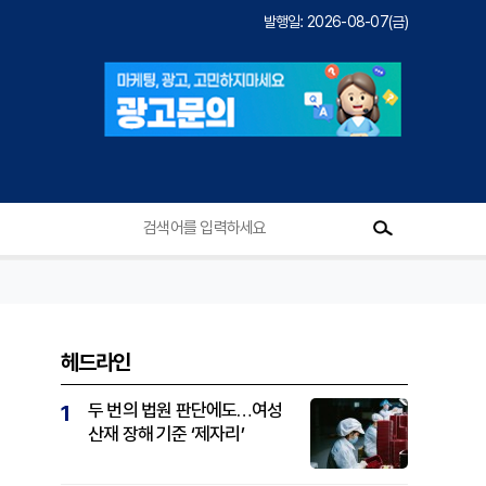
발행일: 2026-08-07(금)
헤드라인
두 번의 법원 판단에도…여성
1
산재 장해 기준 ‘제자리’