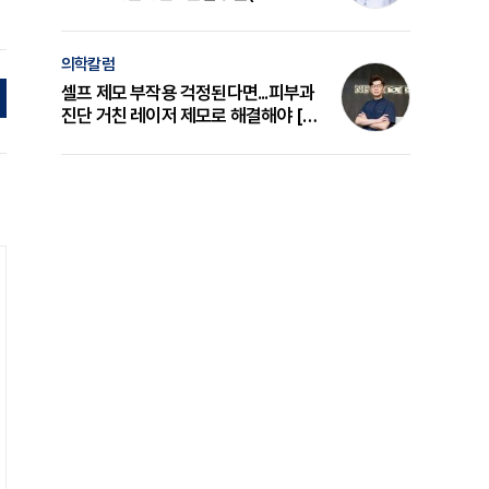
의 원리와 선택 기준 [길건 원장 칼럼]
의학칼럼
셀프 제모 부작용 걱정된다면...피부과
진단 거친 레이저 제모로 해결해야 [변
준석 원장 칼럼]