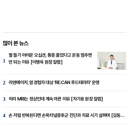
많이 본 뉴스
팔 들기 어려운 오십견, 통증 줄었다고 운동 멈추면
1
안 되는 이유 [이병욱 원장 칼럼]
2
리엔에이치, 암경험자 대상 ‘RE:CAN 푸드테라피’ 운영
3
허리 MRI는 정상인데 계속 아픈 이유 [차기용 원장 칼럼]
4
손 저림 반복된다면 손목터널증후군 진단과 치료 시기 살펴야 [김동현 원장 칼럼]