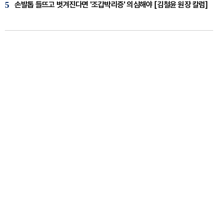
5
손발톱 들뜨고 벗겨진다면 '조갑박리증' 의심해야 [김철윤 원장 칼럼]