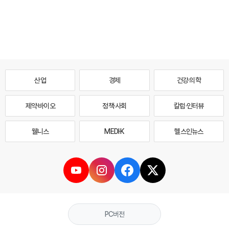
산업
경제
건강·의학
제약·바이오
정책·사회
칼럼·인터뷰
웰니스
MEDI·K
헬스인뉴스
PC버전