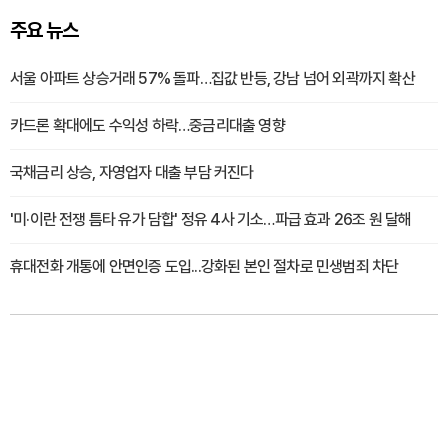
주요 뉴스
서울 아파트 상승거래 57% 돌파…집값 반등, 강남 넘어 외곽까지 확산
카드론 확대에도 수익성 하락…중금리대출 영향
국채금리 상승, 자영업자 대출 부담 커진다
'미·이란 전쟁 틈타 유가 담합' 정유 4사 기소…파급 효과 26조 원 달해
휴대전화 개통에 안면인증 도입...강화된 본인 절차로 민생범죄 차단