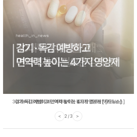
감기·독감 예방하고 면역력 높이는 4가지 영양제 [카드뉴스]
<
3 / 3
>