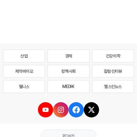
산업
경제
건강·의학
제약·바이오
정책·사회
칼럼·인터뷰
웰니스
MEDI·K
헬스인뉴스
PC버전