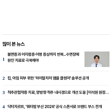
많이 본 뉴스
불면증과 어지럼증·이명 증상까지 반복...수면장애
1
원인 치료로 극복해야
2
킵, 아침 피부 위한 '하이알차저 앰플 클렌저' 솔루션 공개
3
척추관협착증 치료, 양방향 척추 내시경으로 개선 도움 [이석원 원장 칼럼]
4
닥터자르트, '워터밤 부산 2026' 공식 스폰서로 브랜드 부스 전개