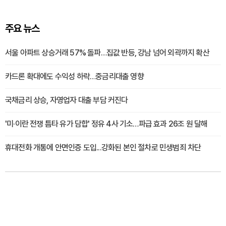
주요 뉴스
서울 아파트 상승거래 57% 돌파…집값 반등, 강남 넘어 외곽까지 확산
카드론 확대에도 수익성 하락…중금리대출 영향
국채금리 상승, 자영업자 대출 부담 커진다
'미·이란 전쟁 틈타 유가 담합' 정유 4사 기소…파급 효과 26조 원 달해
휴대전화 개통에 안면인증 도입...강화된 본인 절차로 민생범죄 차단