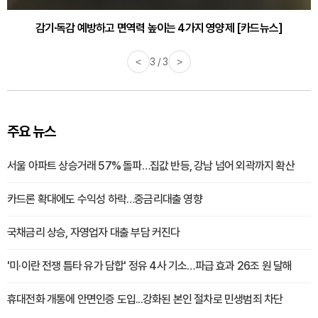
감기·독감 예방하고 면역력 높이는 4가지 영양제 [카드뉴스]
<
3 / 3
>
주요 뉴스
서울 아파트 상승거래 57% 돌파…집값 반등, 강남 넘어 외곽까지 확산
카드론 확대에도 수익성 하락…중금리대출 영향
국채금리 상승, 자영업자 대출 부담 커진다
'미·이란 전쟁 틈타 유가 담합' 정유 4사 기소…파급 효과 26조 원 달해
휴대전화 개통에 안면인증 도입...강화된 본인 절차로 민생범죄 차단