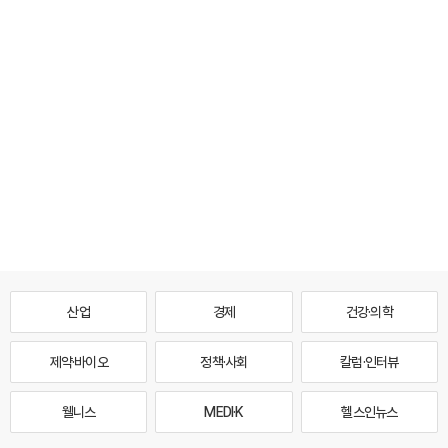
산업
경제
건강·의학
제약·바이오
정책·사회
칼럼·인터뷰
웰니스
MEDI·K
헬스인뉴스