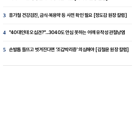
3
휴가철 건강검진, 금식·복용약 등 사전 확인 필요 [정도감 원장 칼럼]
4
"40대인데 오십견?"...3040도 안심 못하는 어깨 유착성 관절낭염
5
손발톱 들뜨고 벗겨진다면 '조갑박리증' 의심해야 [김철윤 원장 칼럼]