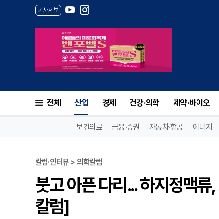
기사제보
전체
산업
경제
건강·의학
제약·바이오
보건의료
금융·증권
자동차·항공
에너지
칼럼·인터뷰 > 의학칼럼
붓고 아픈 다리... 하지정맥류
칼럼]