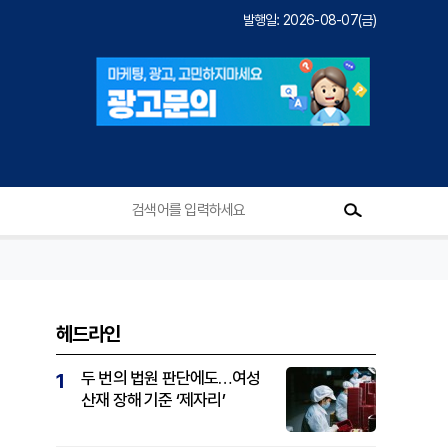
발행일: 2026-08-07(금)
헤드라인
두 번의 법원 판단에도…여성
1
산재 장해 기준 ‘제자리’