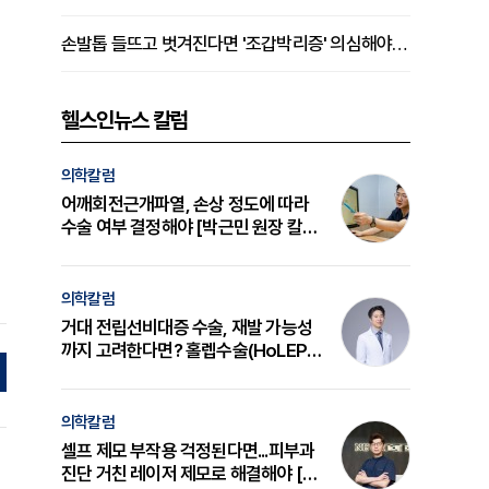
손발톱 들뜨고 벗겨진다면 '조갑박리증' 의심해야 [김철윤 원장 칼럼]
헬스인뉴스 칼럼
의학칼럼
어깨회전근개파열, 손상 정도에 따라
수술 여부 결정해야 [박근민 원장 칼
럼]
의학칼럼
거대 전립선비대증 수술, 재발 가능성
까지 고려한다면? 홀렙수술(HoLEP)
의 원리와 선택 기준 [길건 원장 칼럼]
의학칼럼
셀프 제모 부작용 걱정된다면...피부과
진단 거친 레이저 제모로 해결해야 [변