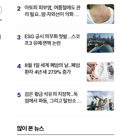
아토피 피부염, 여름철에도 관
2
리 필요...땀·자외선이 악화 요
인
ESG 공시 의무화 첫발…스코
3
에
프3 유예·면책 논란
8월 1일 세계 폐암의 날...폐암
4
환자 4년 새 27.9% 증가
검은 황금 석유의 지정학...독
5
점에서 파동, 그리고 탈탄소 패
권까지
많이 본 뉴스