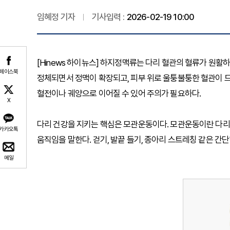
임혜정 기자
기사입력 :
2026-02-19 10:00
[Hinews 하이뉴스] 하지정맥류는 다리 혈관의 혈류가 원활
페이스북
정체되면서 정맥이 확장되고, 피부 위로 울퉁불퉁한 혈관이 드
혈전이나 궤양으로 이어질 수 있어 주의가 필요하다.
X
다리 건강을 지키는 핵심은 모관운동이다. 모관운동이란 다리
카카오톡
움직임을 말한다. 걷기, 발끝 들기, 종아리 스트레칭 같은 간
메일