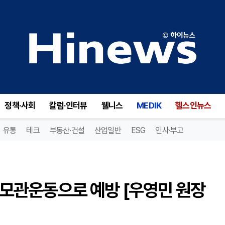
붓고 아픈 다리... 하지정맥류, 모관운동으로 예방 [우영민 원장 칼럼]
정책·사회
칼럼·인터뷰
웰니스
MEDIK
헬스인뉴스
유통
테크
부동산·건설
산업일반
ESG
인사·부고
, 모관운동으로 예방 [우영민 원장