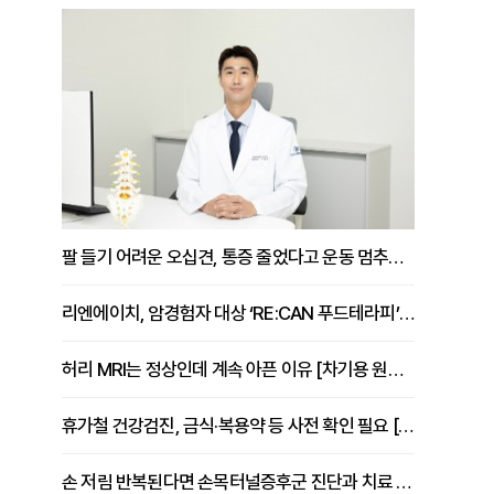
팔 들기 어려운 오십견, 통증 줄었다고 운동 멈추면 안 되는 이유 [이병욱 원장 칼럼]
리엔에이치, 암경험자 대상 ‘RE:CAN 푸드테라피’ 운영
허리 MRI는 정상인데 계속 아픈 이유 [차기용 원장 칼럼]
휴가철 건강검진, 금식·복용약 등 사전 확인 필요 [정도감 원장 칼럼]
손 저림 반복된다면 손목터널증후군 진단과 치료 시기 살펴야 [김동현 원장 칼럼]