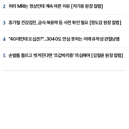
2
허리 MRI는 정상인데 계속 아픈 이유 [차기용 원장 칼럼]
3
휴가철 건강검진, 금식·복용약 등 사전 확인 필요 [정도감 원장 칼럼]
4
"40대인데 오십견?"...3040도 안심 못하는 어깨 유착성 관절낭염
5
손발톱 들뜨고 벗겨진다면 '조갑박리증' 의심해야 [김철윤 원장 칼럼]