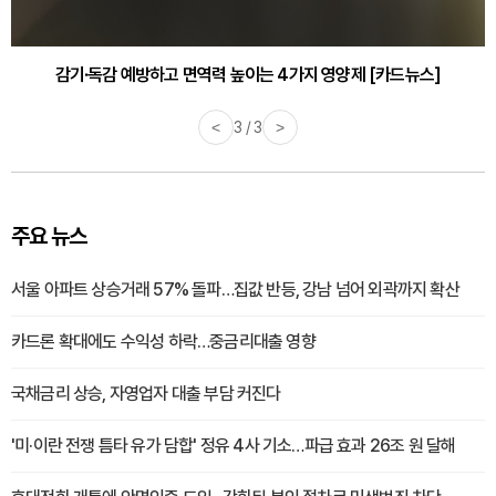
감기·독감 예방하고 면역력 높이는 4가지 영양제 [카드뉴스]
<
3 / 3
>
주요 뉴스
서울 아파트 상승거래 57% 돌파…집값 반등, 강남 넘어 외곽까지 확산
카드론 확대에도 수익성 하락…중금리대출 영향
국채금리 상승, 자영업자 대출 부담 커진다
'미·이란 전쟁 틈타 유가 담합' 정유 4사 기소…파급 효과 26조 원 달해