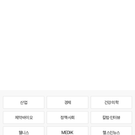
산업
경제
건강·의학
제약·바이오
정책·사회
칼럼·인터뷰
웰니스
MEDI·K
헬스인뉴스