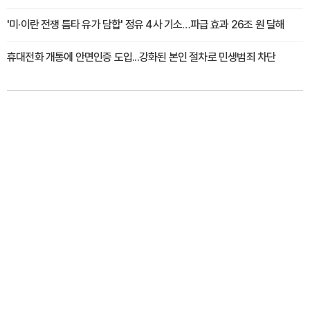
'미·이란 전쟁 틈타 유가 담합' 정유 4사 기소…파급 효과 26조 원 달해
휴대전화 개통에 안면인증 도입...강화된 본인 절차로 민생범죄 차단