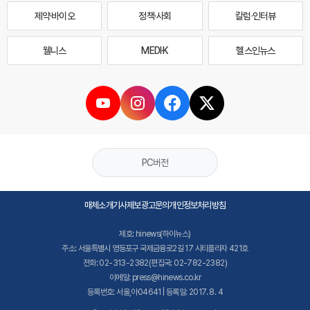
제약·바이오
정책·사회
칼럼·인터뷰
웰니스
MEDI·K
헬스인뉴스
PC버전
매체소개
기사제보
광고문의
개인정보처리방침
제호: hinews(하이뉴스)
주소: 서울특별시 영등포구 국제금융로2길 17 시티플라자 421호
전화: 02-313-2382(편집국: 02-782-2382)
이메일: press@hinews.co.kr
등록번호: 서울,아04641 | 등록일: 2017. 8. 4