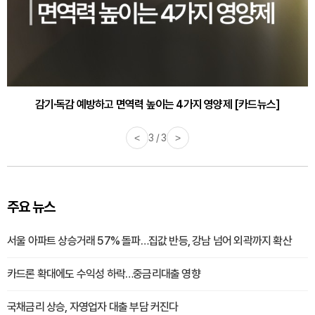
감기·독감 예방하고 면역력 높이는 4가지 영양제 [카드뉴스]
<
3 / 3
>
주요 뉴스
서울 아파트 상승거래 57% 돌파…집값 반등, 강남 넘어 외곽까지 확산
카드론 확대에도 수익성 하락…중금리대출 영향
국채금리 상승, 자영업자 대출 부담 커진다