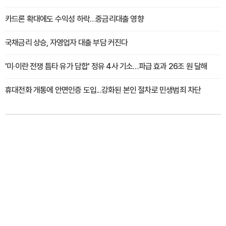
카드론 확대에도 수익성 하락…중금리대출 영향
국채금리 상승, 자영업자 대출 부담 커진다
'미·이란 전쟁 틈타 유가 담합' 정유 4사 기소…파급 효과 26조 원 달해
휴대전화 개통에 안면인증 도입...강화된 본인 절차로 민생범죄 차단