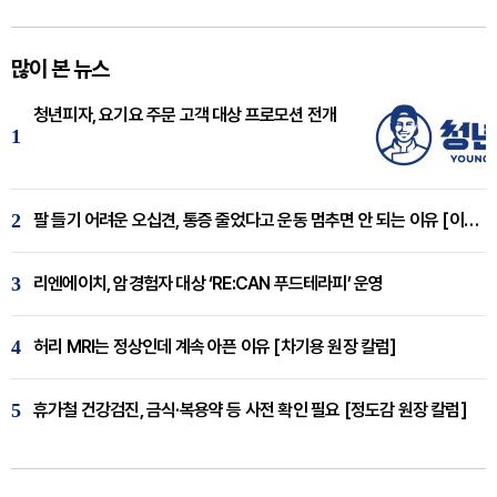
많이 본 뉴스
청년피자, 요기요 주문 고객 대상 프로모션 전개
1
2
팔 들기 어려운 오십견, 통증 줄었다고 운동 멈추면 안 되는 이유 [이병욱 원장 칼럼]
3
리엔에이치, 암경험자 대상 ‘RE:CAN 푸드테라피’ 운영
4
허리 MRI는 정상인데 계속 아픈 이유 [차기용 원장 칼럼]
5
휴가철 건강검진, 금식·복용약 등 사전 확인 필요 [정도감 원장 칼럼]