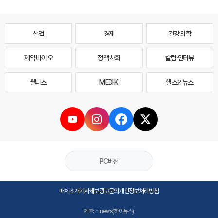
산업
경제
건강·의학
제약·바이오
정책·사회
칼럼·인터뷰
웰니스
MEDI·K
헬스인뉴스
PC버전
매체소개
기사제보
광고문의
개인정보처리방침
제호: hinews(하이뉴스)