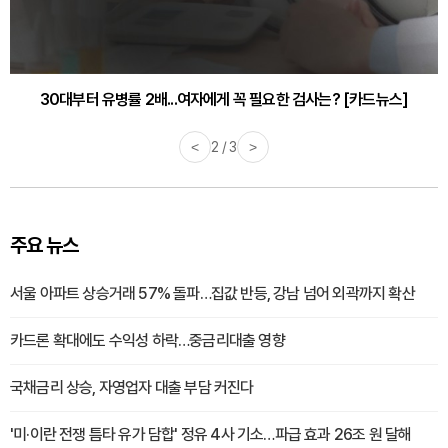
30대부터 유병률 2배...여자에게 꼭 필요한 검사는? [카드뉴스]
감기·독감 예방하고 면역력 높이는 4가지 영양제 [카드뉴스]
<
2 / 3
>
주요 뉴스
서울 아파트 상승거래 57% 돌파…집값 반등, 강남 넘어 외곽까지 확산
카드론 확대에도 수익성 하락…중금리대출 영향
국채금리 상승, 자영업자 대출 부담 커진다
'미·이란 전쟁 틈타 유가 담합' 정유 4사 기소…파급 효과 26조 원 달해