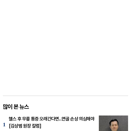
많이 본 뉴스
헬스 후 무릎 통증 오래간다면...연골 손상 의심해야
1
[김상범 원장 칼럼]