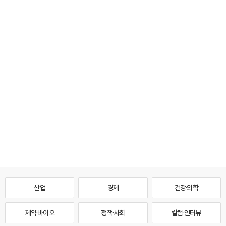
산업
경제
건강·의학
제약·바이오
정책·사회
칼럼·인터뷰