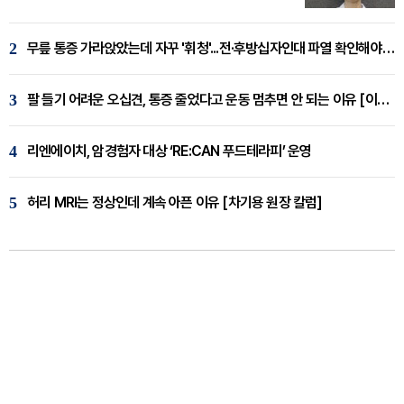
2
무릎 통증 가라앉았는데 자꾸 '휘청'...전·후방십자인대 파열 확인해야 [곽우경 원장 칼럼]
3
팔 들기 어려운 오십견, 통증 줄었다고 운동 멈추면 안 되는 이유 [이병욱 원장 칼럼]
4
리엔에이치, 암경험자 대상 ‘RE:CAN 푸드테라피’ 운영
5
허리 MRI는 정상인데 계속 아픈 이유 [차기용 원장 칼럼]