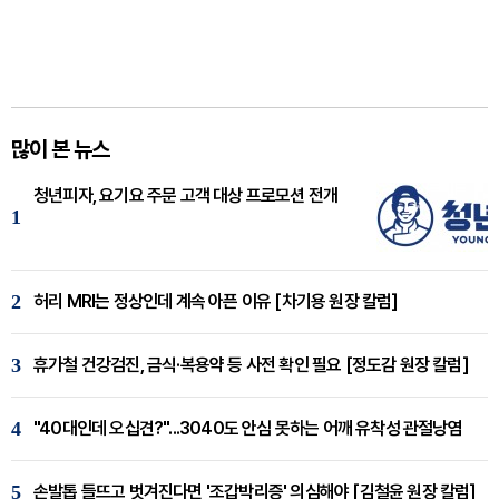
많이 본 뉴스
청년피자, 요기요 주문 고객 대상 프로모션 전개
1
2
허리 MRI는 정상인데 계속 아픈 이유 [차기용 원장 칼럼]
3
휴가철 건강검진, 금식·복용약 등 사전 확인 필요 [정도감 원장 칼럼]
4
"40대인데 오십견?"...3040도 안심 못하는 어깨 유착성 관절낭염
5
손발톱 들뜨고 벗겨진다면 '조갑박리증' 의심해야 [김철윤 원장 칼럼]