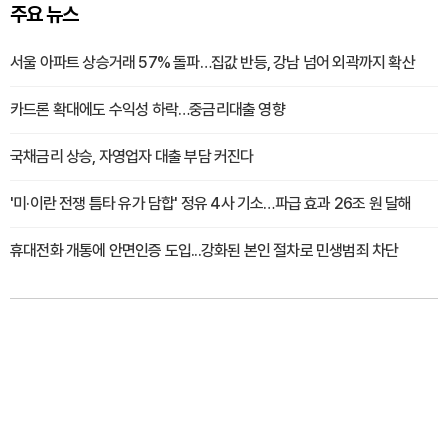
주요 뉴스
서울 아파트 상승거래 57% 돌파…집값 반등, 강남 넘어 외곽까지 확산
카드론 확대에도 수익성 하락…중금리대출 영향
국채금리 상승, 자영업자 대출 부담 커진다
'미·이란 전쟁 틈타 유가 담합' 정유 4사 기소…파급 효과 26조 원 달해
휴대전화 개통에 안면인증 도입...강화된 본인 절차로 민생범죄 차단