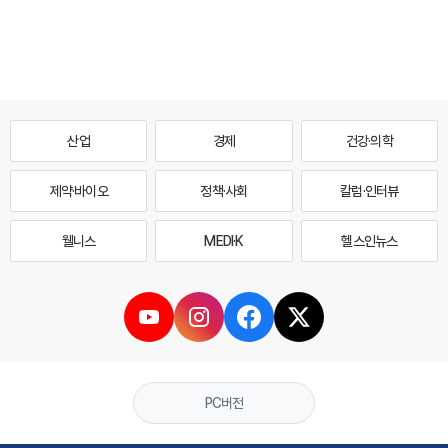
산업
경제
건강·의학
제약·바이오
정책·사회
칼럼·인터뷰
웰니스
MEDI·K
헬스인뉴스
PC버전