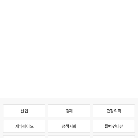
산업
경제
건강·의학
제약·바이오
정책·사회
칼럼·인터뷰