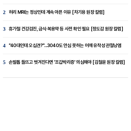
2
허리 MRI는 정상인데 계속 아픈 이유 [차기용 원장 칼럼]
3
휴가철 건강검진, 금식·복용약 등 사전 확인 필요 [정도감 원장 칼럼]
4
"40대인데 오십견?"...3040도 안심 못하는 어깨 유착성 관절낭염
5
손발톱 들뜨고 벗겨진다면 '조갑박리증' 의심해야 [김철윤 원장 칼럼]