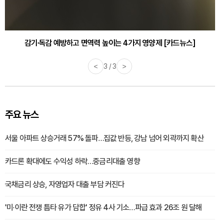
감기·독감 예방하고 면역력 높이는 4가지 영양제 [카드뉴스]
<
3 / 3
>
주요 뉴스
서울 아파트 상승거래 57% 돌파…집값 반등, 강남 넘어 외곽까지 확산
카드론 확대에도 수익성 하락…중금리대출 영향
국채금리 상승, 자영업자 대출 부담 커진다
'미·이란 전쟁 틈타 유가 담합' 정유 4사 기소…파급 효과 26조 원 달해