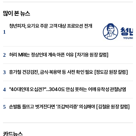
많이 본 뉴스
청년피자, 요기요 주문 고객 대상 프로모션 전개
1
2
허리 MRI는 정상인데 계속 아픈 이유 [차기용 원장 칼럼]
3
휴가철 건강검진, 금식·복용약 등 사전 확인 필요 [정도감 원장 칼럼]
4
"40대인데 오십견?"...3040도 안심 못하는 어깨 유착성 관절낭염
5
손발톱 들뜨고 벗겨진다면 '조갑박리증' 의심해야 [김철윤 원장 칼럼]
카드뉴스