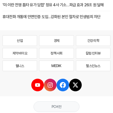
'미·이란 전쟁 틈타 유가 담합' 정유 4사 기소…파급 효과 26조 원 달해
휴대전화 개통에 안면인증 도입...강화된 본인 절차로 민생범죄 차단
산업
경제
건강·의학
제약·바이오
정책·사회
칼럼·인터뷰
웰니스
MEDI·K
헬스인뉴스
PC버전