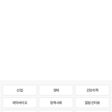
산업
경제
건강·의학
제약·바이오
정책·사회
칼럼·인터뷰