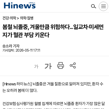
건강·의학 > 의학·질병
봄철 뇌졸중, 겨울만큼 위험하다...일교차·미세먼
지가 혈관 부담 키운다
송소라 기자
기사입력 : 2026-05-11 17:11
가
가
[Hinews 하이뉴스] 뇌졸중은 겨울 질환으로 알려져 있지만, 환자 수
는 오히려 봄에 더 많다.
건강보험심사평가원 월별 집계에 따르면 뇌졸중 환자가 가장 많은 달