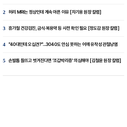
2
허리 MRI는 정상인데 계속 아픈 이유 [차기용 원장 칼럼]
3
휴가철 건강검진, 금식·복용약 등 사전 확인 필요 [정도감 원장 칼럼]
4
"40대인데 오십견?"...3040도 안심 못하는 어깨 유착성 관절낭염
5
손발톱 들뜨고 벗겨진다면 '조갑박리증' 의심해야 [김철윤 원장 칼럼]