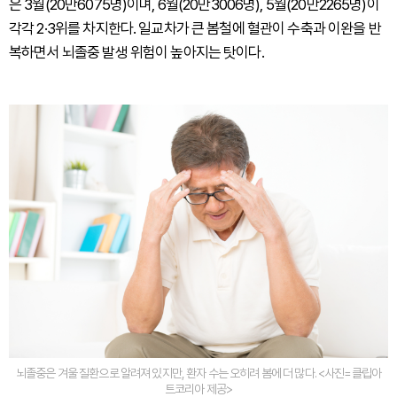
은 3월(20만6075명)이며, 6월(20만3006명), 5월(20만2265명)이
각각 2·3위를 차지한다. 일교차가 큰 봄철에 혈관이 수축과 이완을 반
복하면서 뇌졸중 발생 위험이 높아지는 탓이다.
뇌졸중은 겨울 질환으로 알려져 있지만, 환자 수는 오히려 봄에 더 많다. <사진=클립아
트코리아 제공>