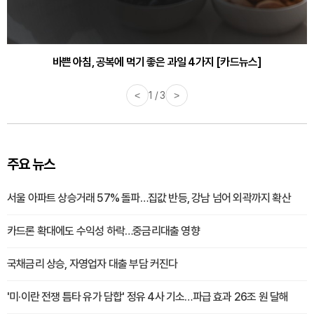
바쁜 아침, 공복에 먹기 좋은 과일 4가지 [카드뉴스]
<
1 / 3
>
주요 뉴스
서울 아파트 상승거래 57% 돌파…집값 반등, 강남 넘어 외곽까지 확산
카드론 확대에도 수익성 하락…중금리대출 영향
국채금리 상승, 자영업자 대출 부담 커진다
'미·이란 전쟁 틈타 유가 담합' 정유 4사 기소…파급 효과 26조 원 달해