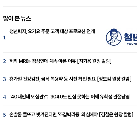
많이 본 뉴스
청년피자, 요기요 주문 고객 대상 프로모션 전개
1
2
허리 MRI는 정상인데 계속 아픈 이유 [차기용 원장 칼럼]
3
휴가철 건강검진, 금식·복용약 등 사전 확인 필요 [정도감 원장 칼럼]
4
"40대인데 오십견?"...3040도 안심 못하는 어깨 유착성 관절낭염
5
손발톱 들뜨고 벗겨진다면 '조갑박리증' 의심해야 [김철윤 원장 칼럼]