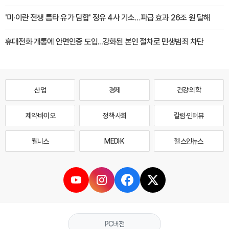
'미·이란 전쟁 틈타 유가 담합' 정유 4사 기소…파급 효과 26조 원 달해
휴대전화 개통에 안면인증 도입...강화된 본인 절차로 민생범죄 차단
산업
경제
건강·의학
제약·바이오
정책·사회
칼럼·인터뷰
웰니스
MEDI·K
헬스인뉴스
PC버전