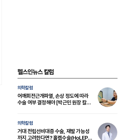
헬스인뉴스 칼럼
의학칼럼
어깨회전근개파열, 손상 정도에 따라
수술 여부 결정해야 [박근민 원장 칼
럼]
의학칼럼
거대 전립선비대증 수술, 재발 가능성
까지 고려한다면? 홀렙수술(HoLEP)