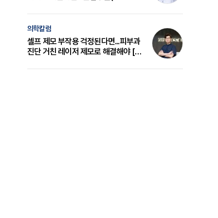
의 원리와 선택 기준 [길건 원장 칼럼]
의학칼럼
셀프 제모 부작용 걱정된다면...피부과
진단 거친 레이저 제모로 해결해야 [변
준석 원장 칼럼]