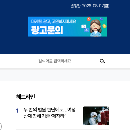
발행일: 2026-08-07(금)
헤드라인
두 번의 법원 판단에도…여성
1
산재 장해 기준 ‘제자리’