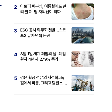
아토피 피부염, 여름철에도 관
2
리 필요...땀·자외선이 악화 요
인
ESG 공시 의무화 첫발…스코
3
프3 유예·면책 논란
8월 1일 세계 폐암의 날...폐암
4
환자 4년 새 27.9% 증가
검은 황금 석유의 지정학...독
5
점에서 파동, 그리고 탈탄소 패
권까지