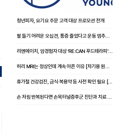
청년피자, 요기요 주문 고객 대상 프로모션 전개
팔 들기 어려운 오십견, 통증 줄었다고 운동 멈추면 안 되는 이유 [이병욱 원장 칼럼]
리엔에이치, 암경험자 대상 ‘RE:CAN 푸드테라피’ 운영
허리 MRI는 정상인데 계속 아픈 이유 [차기용 원장 칼럼]
휴가철 건강검진, 금식·복용약 등 사전 확인 필요 [정도감 원장 칼럼]
손 저림 반복된다면 손목터널증후군 진단과 치료 시기 살펴야 [김동현 원장 칼럼]