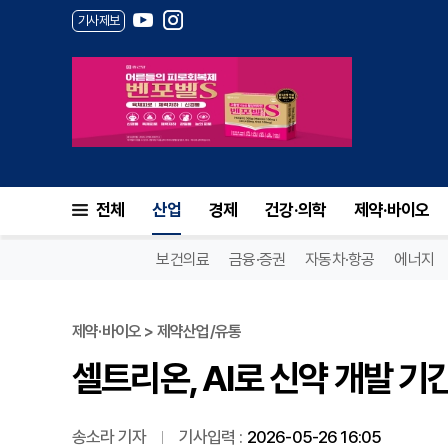
기사제보
셀트리온, AI로 신약 개발 기간
전체
산업
경제
건강·의학
제약·바이오
보건의료
금융·증권
자동차·항공
에너지
제약·바이오 > 제약산업/유통
셀트리온, AI로 신약 개발 기
송소라 기자
기사입력 :
2026-05-26 16:05