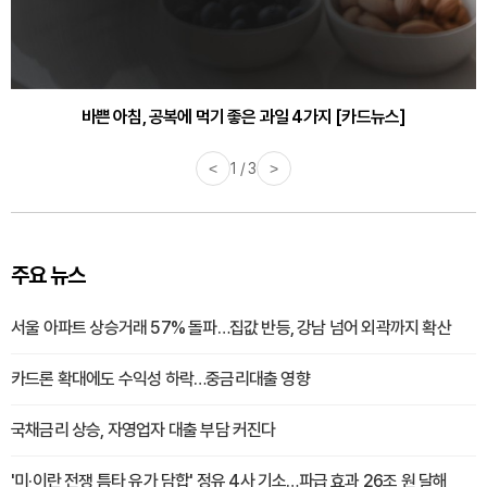
바쁜 아침, 공복에 먹기 좋은 과일 4가지 [카드뉴스]
<
1 / 3
>
주요 뉴스
서울 아파트 상승거래 57% 돌파…집값 반등, 강남 넘어 외곽까지 확산
카드론 확대에도 수익성 하락…중금리대출 영향
국채금리 상승, 자영업자 대출 부담 커진다
'미·이란 전쟁 틈타 유가 담합' 정유 4사 기소…파급 효과 26조 원 달해