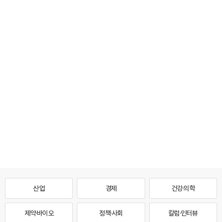
산업
경제
건강·의학
제약·바이오
정책·사회
칼럼·인터뷰