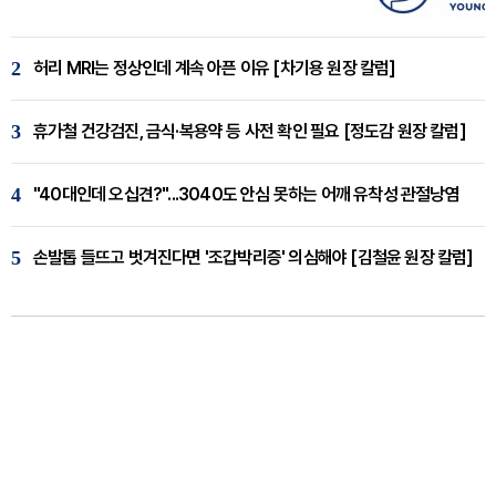
2
허리 MRI는 정상인데 계속 아픈 이유 [차기용 원장 칼럼]
3
휴가철 건강검진, 금식·복용약 등 사전 확인 필요 [정도감 원장 칼럼]
4
"40대인데 오십견?"...3040도 안심 못하는 어깨 유착성 관절낭염
5
손발톱 들뜨고 벗겨진다면 '조갑박리증' 의심해야 [김철윤 원장 칼럼]