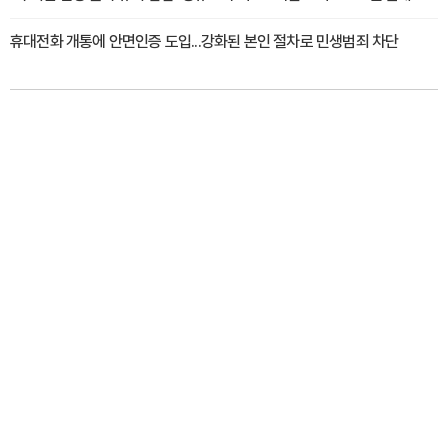
휴대전화 개통에 안면인증 도입...강화된 본인 절차로 민생범죄 차단