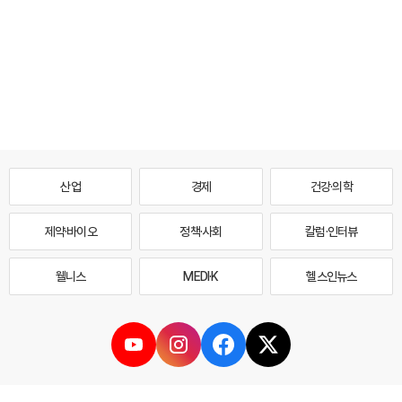
산업
경제
건강·의학
제약·바이오
정책·사회
칼럼·인터뷰
웰니스
MEDI·K
헬스인뉴스