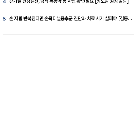
4
휴가철 건강검진, 금식·복용약 등 사전 확인 필요 [정도감 원장 칼럼]
5
손 저림 반복된다면 손목터널증후군 진단과 치료 시기 살펴야 [김동현 원장 칼럼]