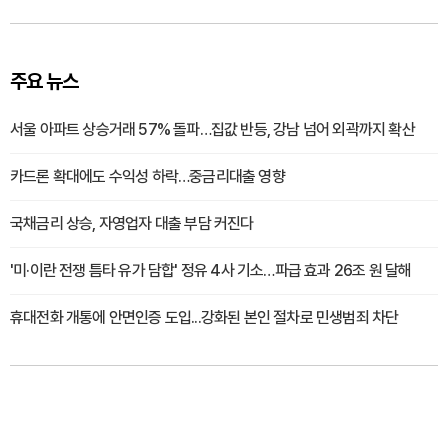
주요 뉴스
서울 아파트 상승거래 57% 돌파…집값 반등, 강남 넘어 외곽까지 확산
카드론 확대에도 수익성 하락…중금리대출 영향
국채금리 상승, 자영업자 대출 부담 커진다
'미·이란 전쟁 틈타 유가 담합' 정유 4사 기소…파급 효과 26조 원 달해
휴대전화 개통에 안면인증 도입...강화된 본인 절차로 민생범죄 차단