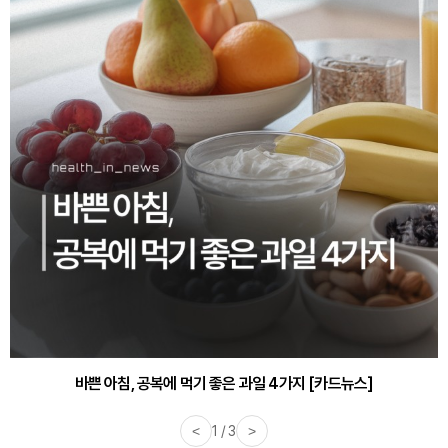
바쁜 아침, 공복에 먹기 좋은 과일 4가지 [카드뉴스]
<
1 / 3
>