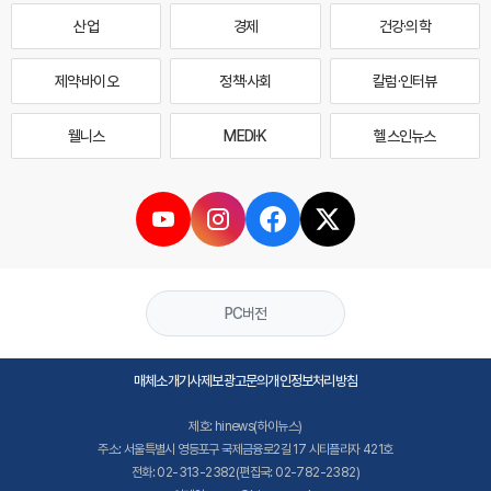
산업
경제
건강·의학
제약·바이오
정책·사회
칼럼·인터뷰
웰니스
MEDI·K
헬스인뉴스
PC버전
매체소개
기사제보
광고문의
개인정보처리방침
제호: hinews(하이뉴스)
주소: 서울특별시 영등포구 국제금융로2길 17 시티플라자 421호
전화: 02-313-2382(편집국: 02-782-2382)