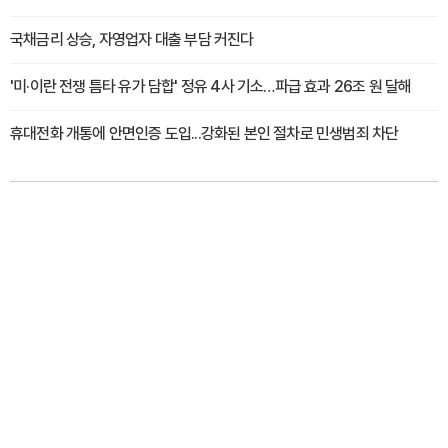
국채금리 상승, 자영업자 대출 부담 커진다
'미·이란 전쟁 틈타 유가 담합' 정유 4사 기소…파급 효과 26조 원 달해
휴대전화 개통에 안면인증 도입...강화된 본인 절차로 민생범죄 차단