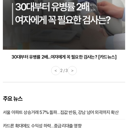
30대부터 유병률 2배...여자에게 꼭 필요한 검사는? [카드뉴스]
감기·독감 예방하고 면역력 높이는 4가지 영양제 [카드뉴스]
<
2 / 3
>
주요 뉴스
서울 아파트 상승거래 57% 돌파…집값 반등, 강남 넘어 외곽까지 확산
카드론 확대에도 수익성 하락…중금리대출 영향