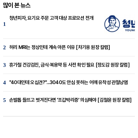
많이 본 뉴스
청년피자, 요기요 주문 고객 대상 프로모션 전개
1
2
허리 MRI는 정상인데 계속 아픈 이유 [차기용 원장 칼럼]
3
휴가철 건강검진, 금식·복용약 등 사전 확인 필요 [정도감 원장 칼럼]
4
"40대인데 오십견?"...3040도 안심 못하는 어깨 유착성 관절낭염
5
손발톱 들뜨고 벗겨진다면 '조갑박리증' 의심해야 [김철윤 원장 칼럼]