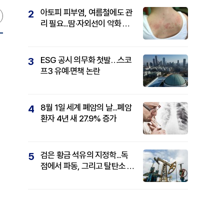
아토피 피부염, 여름철에도 관
2
리 필요...땀·자외선이 악화 요
인
ESG 공시 의무화 첫발…스코
3
프3 유예·면책 논란
8월 1일 세계 폐암의 날...폐암
4
환자 4년 새 27.9% 증가
검은 황금 석유의 지정학...독
5
점에서 파동, 그리고 탈탄소 패
권까지