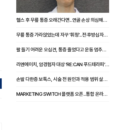
헬스 후 무릎 통증 오래간다면...연골 손상 의심해야 [김상범 원장 칼럼]
무릎 통증 가라앉았는데 자꾸 '휘청'...전·후방십자인대 파열 확인해야 [곽우경 원장 칼럼]
팔 들기 어려운 오십견, 통증 줄었다고 운동 멈추면 안 되는 이유 [이병욱 원장 칼럼]
리엔에이치, 암경험자 대상 ‘RE:CAN 푸드테라피’ 운영
손발 다한증 보톡스, 시술 전 원인과 적용 범위 살펴야 [강윤일 원장 칼럼]
MARKETING SWITCH 플랫폼 오픈...통합 온라인 마케팅 서비스 확대