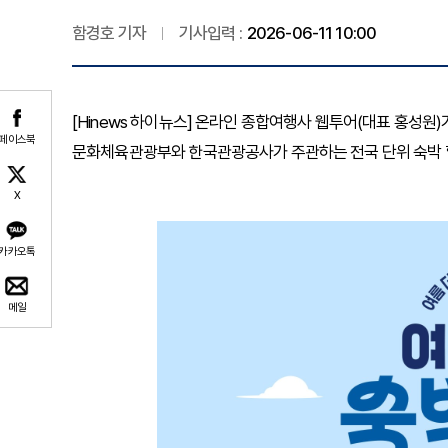
함경호 기자
기사입력 :
2026-06-11 10:00
[Hinews 하이뉴스] 온라인 종합여행사 웹투어(대표 홍성원)
페이스북
문화체육관광부와 한국관광공사가 주관하는 전국 단위 숙박 할인 
X
카카오톡
메일