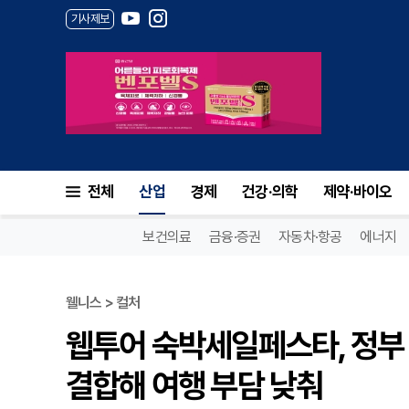
기사제보
전체
산업
경제
건강·의학
제약·바이오
보건의료
금융·증권
자동차·항공
에너지
웰니스 > 컬처
웹투어 숙박세일페스타, 정부
결합해 여행 부담 낮춰