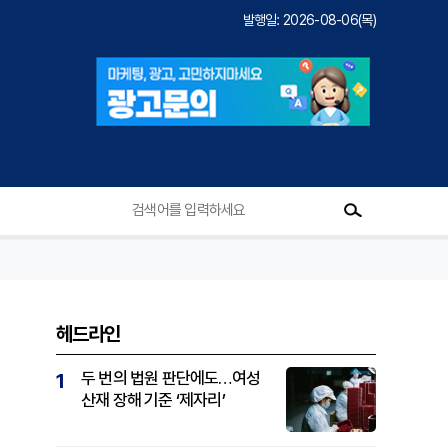
발행일: 2026-08-06(목)
헤드라인
두 번의 법원 판단에도…여성
1
산재 장해 기준 ‘제자리’