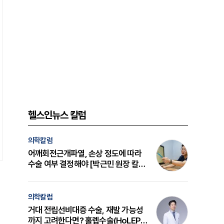
헬스인뉴스 칼럼
의학칼럼
어깨회전근개파열, 손상 정도에 따라
수술 여부 결정해야 [박근민 원장 칼
럼]
의학칼럼
거대 전립선비대증 수술, 재발 가능성
까지 고려한다면? 홀렙수술(HoLEP)