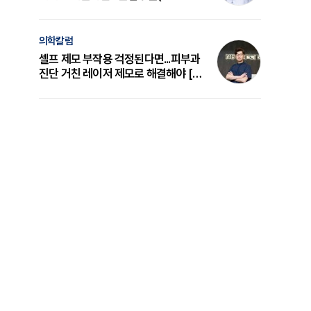
의 원리와 선택 기준 [길건 원장 칼럼]
의학칼럼
셀프 제모 부작용 걱정된다면...피부과
진단 거친 레이저 제모로 해결해야 [변
준석 원장 칼럼]