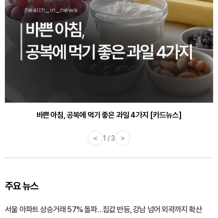
30대부터 유병률 2배...여자에게 꼭 필요한 검사는? [카드뉴스]
바쁜 아침, 공복에 먹기 좋은 과일 4가지 [카드뉴스]
<
1 / 3
>
주요 뉴스
서울 아파트 상승거래 57% 돌파…집값 반등, 강남 넘어 외곽까지 확산