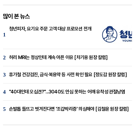
많이 본 뉴스
청년피자, 요기요 주문 고객 대상 프로모션 전개
1
2
허리 MRI는 정상인데 계속 아픈 이유 [차기용 원장 칼럼]
3
휴가철 건강검진, 금식·복용약 등 사전 확인 필요 [정도감 원장 칼럼]
4
"40대인데 오십견?"...3040도 안심 못하는 어깨 유착성 관절낭염
5
손발톱 들뜨고 벗겨진다면 '조갑박리증' 의심해야 [김철윤 원장 칼럼]