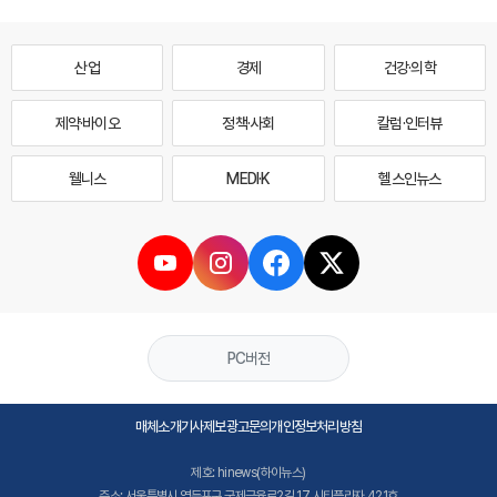
산업
경제
건강·의학
제약·바이오
정책·사회
칼럼·인터뷰
웰니스
MEDI·K
헬스인뉴스
PC버전
매체소개
기사제보
광고문의
개인정보처리방침
제호: hinews(하이뉴스)
주소: 서울특별시 영등포구 국제금융로2길 17 시티플라자 421호