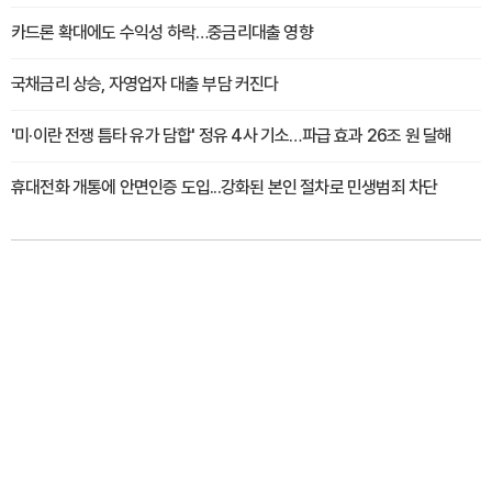
카드론 확대에도 수익성 하락…중금리대출 영향
국채금리 상승, 자영업자 대출 부담 커진다
'미·이란 전쟁 틈타 유가 담합' 정유 4사 기소…파급 효과 26조 원 달해
휴대전화 개통에 안면인증 도입...강화된 본인 절차로 민생범죄 차단