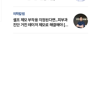
의 원리와 선택 기준 [길건 원장 칼럼]
의학칼럼
셀프 제모 부작용 걱정된다면...피부과
진단 거친 레이저 제모로 해결해야 [변
준석 원장 칼럼]