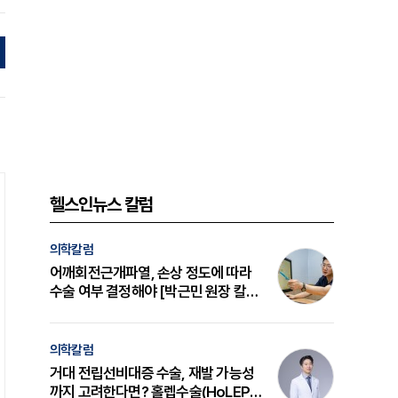
헬스인뉴스 칼럼
의학칼럼
어깨회전근개파열, 손상 정도에 따라
수술 여부 결정해야 [박근민 원장 칼
럼]
의학칼럼
거대 전립선비대증 수술, 재발 가능성
까지 고려한다면? 홀렙수술(HoLEP)