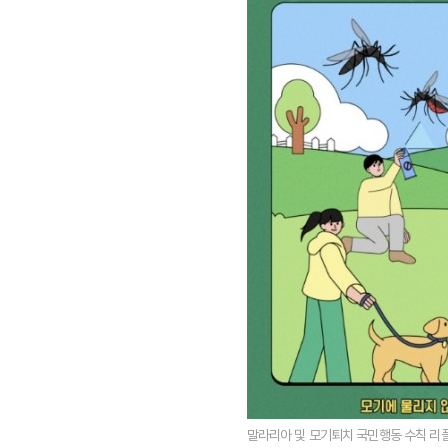
말라리아 및 모기퇴치 국민행동 수칙 리