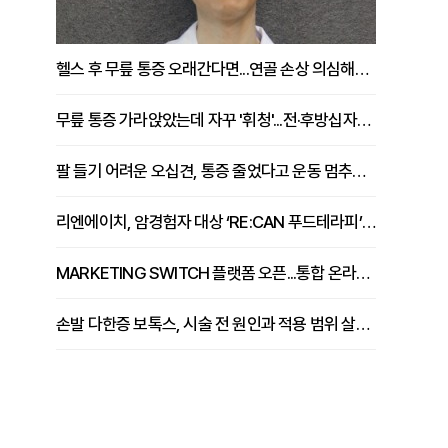
헬스 후 무릎 통증 오래간다면...연골 손상 의심해야 [김상범 원장 칼럼]
무릎 통증 가라앉았는데 자꾸 '휘청'...전·후방십자인대 파열 확인해야 [곽우경 원장 칼럼]
팔 들기 어려운 오십견, 통증 줄었다고 운동 멈추면 안 되는 이유 [이병욱 원장 칼럼]
리엔에이치, 암경험자 대상 ‘RE:CAN 푸드테라피’ 운영
MARKETING SWITCH 플랫폼 오픈...통합 온라인 마케팅 서비스 확대
손발 다한증 보톡스, 시술 전 원인과 적용 범위 살펴야 [강윤일 원장 칼럼]