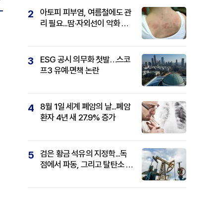
아토피 피부염, 여름철에도 관
2
리 필요...땀·자외선이 악화 요
인
ESG 공시 의무화 첫발…스코
3
프3 유예·면책 논란
8월 1일 세계 폐암의 날...폐암
4
환자 4년 새 27.9% 증가
검은 황금 석유의 지정학...독
5
점에서 파동, 그리고 탈탄소 패
권까지