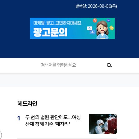
발행일: 2026-08-06(목)
헤드라인
두 번의 법원 판단에도…여성
1
산재 장해 기준 ‘제자리’