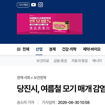
기사제보
당진시, 여름철 모기 매개 감
전체
산업
경제
건강·의학
제약·바이오
보건의료
금융·증권
자동차·항공
에너지
정책·사회 > 보건정책
당진시, 여름철 모기 매개 감
송소라 기자
기사입력 :
2026-06-30 10:58