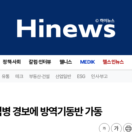
염병 경보에 방역기동반 가동
정책·사회
칼럼·인터뷰
웰니스
MEDIK
헬스인뉴스
유통
테크
부동산·건설
산업일반
ESG
인사·부고
염병 경보에 방역기동반 가동