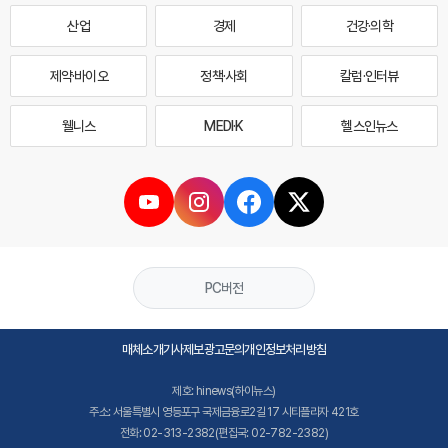
산업
경제
건강·의학
제약·바이오
정책·사회
칼럼·인터뷰
웰니스
MEDI·K
헬스인뉴스
PC버전
매체소개
기사제보
광고문의
개인정보처리방침
제호: hinews(하이뉴스)
주소: 서울특별시 영등포구 국제금융로2길 17 시티플라자 421호
전화: 02-313-2382(편집국: 02-782-2382)