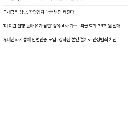
국채금리 상승, 자영업자 대출 부담 커진다
'미·이란 전쟁 틈타 유가 담합' 정유 4사 기소…파급 효과 26조 원 달해
휴대전화 개통에 안면인증 도입...강화된 본인 절차로 민생범죄 차단