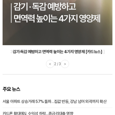
감기·독감 예방하고 면역력 높이는 4가지 영양제 [카드뉴스]
<
3 / 3
>
주요 뉴스
서울 아파트 상승거래 57% 돌파…집값 반등, 강남 넘어 외곽까지 확산
카드론 확대에도 수익성 하락…중금리대출 영향