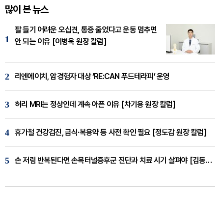
많이 본 뉴스
팔 들기 어려운 오십견, 통증 줄었다고 운동 멈추면
1
안 되는 이유 [이병욱 원장 칼럼]
2
리엔에이치, 암경험자 대상 ‘RE:CAN 푸드테라피’ 운영
3
허리 MRI는 정상인데 계속 아픈 이유 [차기용 원장 칼럼]
4
휴가철 건강검진, 금식·복용약 등 사전 확인 필요 [정도감 원장 칼럼]
5
손 저림 반복된다면 손목터널증후군 진단과 치료 시기 살펴야 [김동현 원장 칼럼]