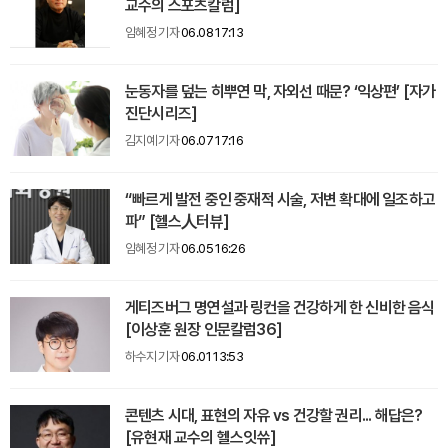
교수의 스포츠칼럼]
임혜정 기자
06.08 17:13
눈동자를 덮는 히뿌연 막, 자외선 때문? ‘익상편’ [자가
진단시리즈]
김지예 기자
06.07 17:16
“빠르게 발전 중인 중재적 시술, 저변 확대에 일조하고
파” [헬스人터뷰]
임혜정 기자
06.05 16:26
게티즈버그 명연설과 링컨을 건강하게 한 신비한 음식
[이상훈 원장 인문칼럼36]
하수지 기자
06.01 13:53
콘텐츠 시대, 표현의 자유 vs 건강할 권리... 해답은?
[유현재 교수의 헬스잇쓔]