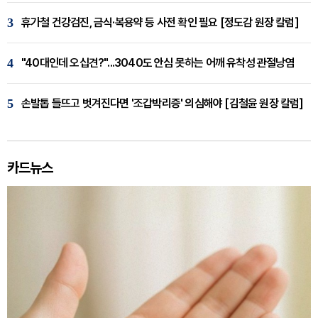
3
휴가철 건강검진, 금식·복용약 등 사전 확인 필요 [정도감 원장 칼럼]
4
"40대인데 오십견?"...3040도 안심 못하는 어깨 유착성 관절낭염
5
손발톱 들뜨고 벗겨진다면 '조갑박리증' 의심해야 [김철윤 원장 칼럼]
카드뉴스