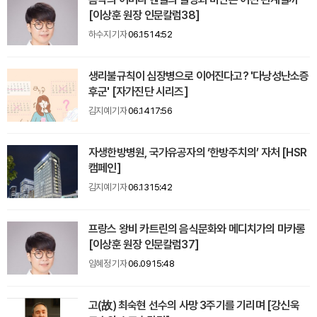
[이상훈 원장 인문칼럼38]
하수지 기자
06.15 14:52
생리불규칙이 심장병으로 이어진다고? '다낭성난소증
후군' [자가진단 시리즈]
김지예 기자
06.14 17:56
자생한방병원, 국가유공자의 ‘한방주치의’ 자처 [HSR
캠페인]
김지예 기자
06.13 15:42
프랑스 왕비 카트린의 음식문화와 메디치가의 마카롱
[이상훈 원장 인문칼럼37]
임혜정 기자
06.09 15:48
고(故) 최숙현 선수의 사망 3주기를 기리며 [강신욱