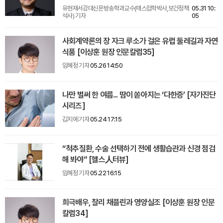
유현재서강대신문방송학과교수(매스컴학박사,보건정책
05.31 10:
석사) 기자
05
사회계약론의 장 자크 루소가 걸은 유럽 둘레길과 자연
식품 [이상훈 원장 인문칼럼35]
임혜정 기자
05.26 14:50
나만 벌써 한 여름... 땀이 쏟아지는 ‘다한증’ [자가진단
시리즈]
김지예 기자
05.24 17:15
“척추질환, 수술 선택하기 전에 생활습관과 신경 점검
해 봐야” [헬스人터뷰]
임혜정 기자
05.22 16:15
희극배우, 찰리 채플린과 영양실조 [이상훈 원장 인문
칼럼34]