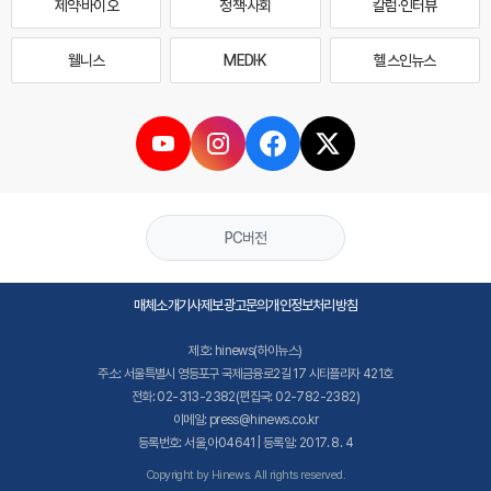
제약·바이오
정책·사회
칼럼·인터뷰
웰니스
MEDI·K
헬스인뉴스
PC버전
매체소개
기사제보
광고문의
개인정보처리방침
제호: hinews(하이뉴스)
주소: 서울특별시 영등포구 국제금융로2길 17 시티플라자 421호
전화: 02-313-2382(편집국: 02-782-2382)
이메일: press@hinews.co.kr
등록번호: 서울,아04641 | 등록일: 2017. 8. 4
Copyright by Hinews. All rights reserved.