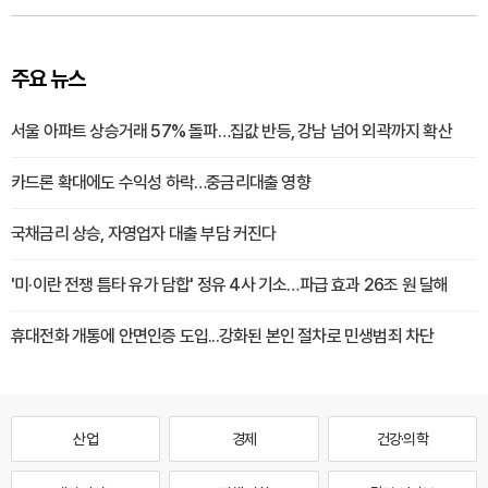
주요 뉴스
서울 아파트 상승거래 57% 돌파…집값 반등, 강남 넘어 외곽까지 확산
카드론 확대에도 수익성 하락…중금리대출 영향
국채금리 상승, 자영업자 대출 부담 커진다
'미·이란 전쟁 틈타 유가 담합' 정유 4사 기소…파급 효과 26조 원 달해
휴대전화 개통에 안면인증 도입...강화된 본인 절차로 민생범죄 차단
산업
경제
건강·의학