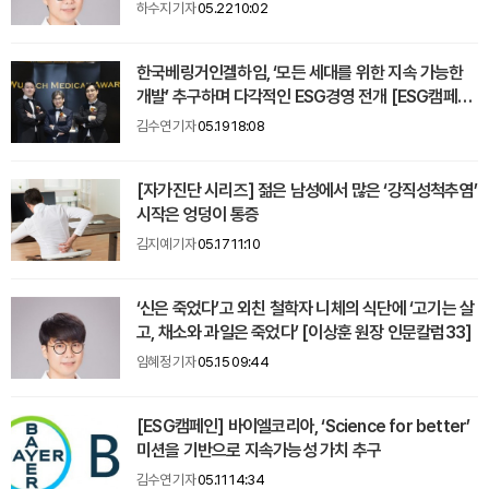
하수지 기자
05.22 10:02
한국베링거인겔하임, ‘모든 세대를 위한 지속 가능한
개발’ 추구하며 다각적인 ESG경영 전개 [ESG캠페
인]
김수연 기자
05.19 18:08
[자가진단 시리즈] 젊은 남성에서 많은 ‘강직성척추염’
시작은 엉덩이 통증
김지예 기자
05.17 11:10
‘신은 죽었다’고 외친 철학자 니체의 식단에 ‘고기는 살
고, 채소와 과일은 죽었다’ [이상훈 원장 인문칼럼33]
임혜정 기자
05.15 09:44
[ESG캠페인] 바이엘코리아, ‘Science for better’
미션을 기반으로 지속가능성 가치 추구
김수연 기자
05.11 14:34