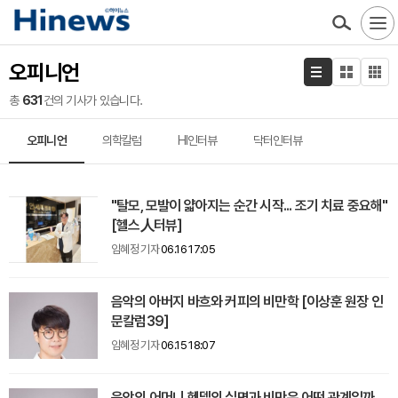
오피니언
총
631
건의 기사가 있습니다.
오피니언
의학칼럼
HI인터뷰
닥터인터뷰
"탈모, 모발이 얇아지는 순간 시작... 조기 치료 중요해"
[헬스人터뷰]
임혜정 기자
06.16 17:05
음악의 아버지 바흐와 커피의 비만학 [이상훈 원장 인
문칼럼39]
임혜정 기자
06.15 18:07
음악의 어머니 헨델의 실명과 비만은 어떤 관계일까