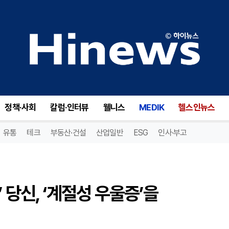
[자가진단 시리즈] ‘가을 타는’ 당신, ‘계절성 우울증’을 확인해보세요
정책·사회
칼럼·인터뷰
웰니스
MEDIK
헬스인뉴스
유통
테크
부동산·건설
산업일반
ESG
인사·부고
 당신, ‘계절성 우울증’을