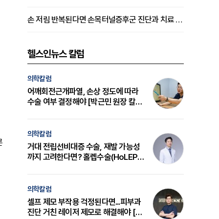
손 저림 반복된다면 손목터널증후군 진단과 치료 시기 살펴야 [김동현 원장 칼럼]
헬스인뉴스 칼럼
의학칼럼
어깨회전근개파열, 손상 정도에 따라
수술 여부 결정해야 [박근민 원장 칼
럼]
의학칼럼
른
거대 전립선비대증 수술, 재발 가능성
까지 고려한다면? 홀렙수술(HoLEP)
의 원리와 선택 기준 [길건 원장 칼럼]
의학칼럼
셀프 제모 부작용 걱정된다면...피부과
진단 거친 레이저 제모로 해결해야 [변