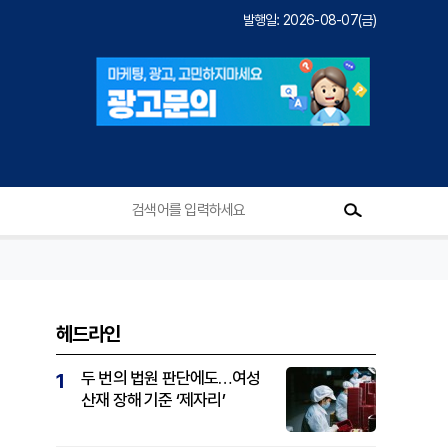
발행일: 2026-08-07(금)
헤드라인
두 번의 법원 판단에도…여성
1
산재 장해 기준 ‘제자리’