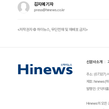
김지예 기자
press@hinews.co.kr
<저작권자 © 하이뉴스, 무단전재 및 재배포 금지>
신문사소개
주소: (07327)
제호: hinews(하
발행인: 굿닥터홀딩
Hinews의 모