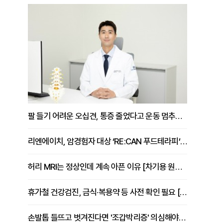
팔 들기 어려운 오십견, 통증 줄었다고 운동 멈추면 안 되는 이유 [이병욱 원장 칼럼]
리엔에이치, 암경험자 대상 ‘RE:CAN 푸드테라피’ 운영
허리 MRI는 정상인데 계속 아픈 이유 [차기용 원장 칼럼]
휴가철 건강검진, 금식·복용약 등 사전 확인 필요 [정도감 원장 칼럼]
손발톱 들뜨고 벗겨진다면 '조갑박리증' 의심해야 [김철윤 원장 칼럼]