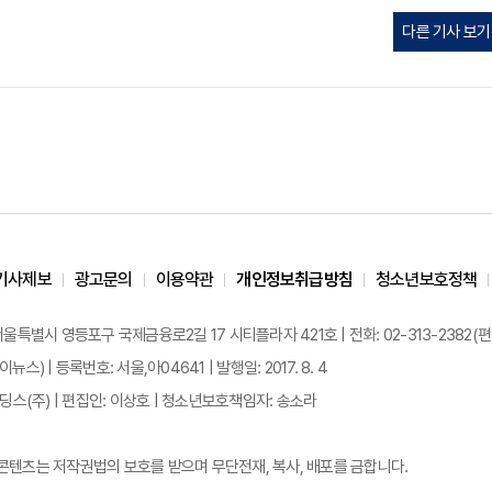
다른 기사 보기
기사제보
광고문의
이용약관
개인정보취급방침
청소년보호정책
 서울특별시 영등포구 국제금융로2길 17 시티플라자 421호 | 전화: 02-313-2382(편집국: 
이뉴스) | 등록번호: 서울,아04641 | 발행일: 2017. 8. 4
스(주) | 편집인: 이상호 | 청소년보호책임자: 송소라
든 콘텐츠는 저작권법의 보호를 받으며 무단전재, 복사, 배포를 금합니다.