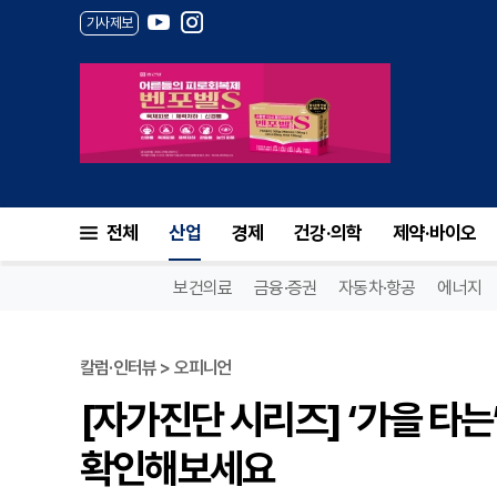
기사제보
전체
산업
경제
건강·의학
제약·바이오
보건의료
금융·증권
자동차·항공
에너지
칼럼·인터뷰 > 오피니언
[자가진단 시리즈] ‘가을 타는’
확인해보세요