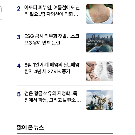
아토피 피부염, 여름철에도 관
2
리 필요...땀·자외선이 악화 요
인
ESG 공시 의무화 첫발…스코
3
프3 유예·면책 논란
8월 1일 세계 폐암의 날...폐암
4
환자 4년 새 27.9% 증가
검은 황금 석유의 지정학...독
5
점에서 파동, 그리고 탈탄소 패
권까지
많이 본 뉴스