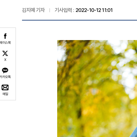
김지예 기자
기사입력 :
2022-10-12 11:01
페이스북
X
카카오톡
메일