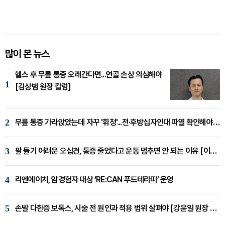
많이 본 뉴스
헬스 후 무릎 통증 오래간다면...연골 손상 의심해야
1
[김상범 원장 칼럼]
2
무릎 통증 가라앉았는데 자꾸 '휘청'...전·후방십자인대 파열 확인해야 [곽우경 원장 칼럼]
3
팔 들기 어려운 오십견, 통증 줄었다고 운동 멈추면 안 되는 이유 [이병욱 원장 칼럼]
4
리엔에이치, 암경험자 대상 ‘RE:CAN 푸드테라피’ 운영
5
손발 다한증 보톡스, 시술 전 원인과 적용 범위 살펴야 [강윤일 원장 칼럼]