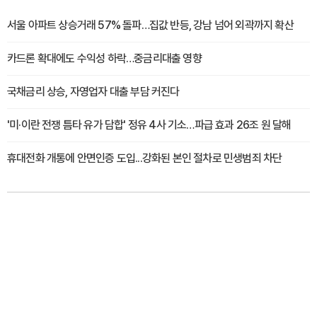
서울 아파트 상승거래 57% 돌파…집값 반등, 강남 넘어 외곽까지 확산
카드론 확대에도 수익성 하락…중금리대출 영향
국채금리 상승, 자영업자 대출 부담 커진다
'미·이란 전쟁 틈타 유가 담합' 정유 4사 기소…파급 효과 26조 원 달해
휴대전화 개통에 안면인증 도입...강화된 본인 절차로 민생범죄 차단