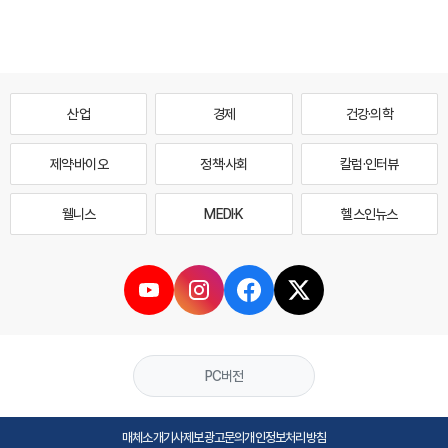
산업
경제
건강·의학
제약·바이오
정책·사회
칼럼·인터뷰
웰니스
MEDI·K
헬스인뉴스
PC버전
매체소개
기사제보
광고문의
개인정보처리방침