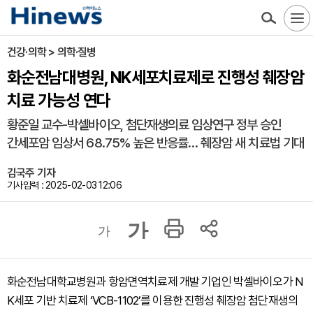
건강·의학 > 의학·질병
화순전남대병원, NK세포치료제로 진행성 췌장암
치료 가능성 연다
황준일 교수-박셀바이오, 첨단재생의료 임상연구 정부 승인
간세포암 임상서 68.75% 높은 반응률… 췌장암 새 치료법 기대
김국주 기자
기사입력 : 2025-02-03 12:06
가
가
화순전남대학교병원과 항암면역치료제 개발 기업인 박셀바이오가 N
K세포 기반 치료제 ‘VCB-1102’를 이용한 진행성 췌장암 첨단재생의