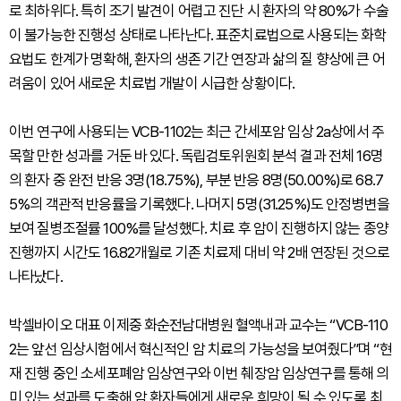
로 최하위다. 특히 조기 발견이 어렵고 진단 시 환자의 약 80%가 수술
이 불가능한 진행성 상태로 나타난다. 표준치료법으로 사용되는 화학
요법도 한계가 명확해, 환자의 생존 기간 연장과 삶의 질 향상에 큰 어
려움이 있어 새로운 치료법 개발이 시급한 상황이다.
이번 연구에 사용되는 VCB-1102는 최근 간세포암 임상 2a상에서 주
목할 만한 성과를 거둔 바 있다. 독립검토위원회 분석 결과 전체 16명
의 환자 중 완전 반응 3명(18.75%), 부분 반응 8명(50.00%)로 68.7
5%의 객관적 반응률을 기록했다. 나머지 5명(31.25%)도 안정병변을
보여 질병조절률 100%를 달성했다. 치료 후 암이 진행하지 않는 종양
진행까지 시간도 16.82개월로 기존 치료제 대비 약 2배 연장된 것으로
나타났다.
박셀바이오 대표 이제중 화순전남대병원 혈액내과 교수는 “VCB-110
2는 앞선 임상시험에서 혁신적인 암 치료의 가능성을 보여줬다”며 “현
재 진행 중인 소세포폐암 임상연구와 이번 췌장암 임상연구를 통해 의
미 있는 성과를 도출해 암 환자들에게 새로운 희망이 될 수 있도록 최