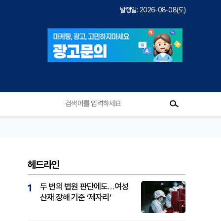
발행일: 2026-08-08(토)
헤드라인
두 번의 법원 판단에도…여성
1
산재 장해 기준 ‘제자리’