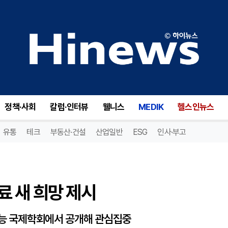
 새 희망 제시
정책·사회
칼럼·인터뷰
웰니스
MEDIK
헬스인뉴스
유통
테크
부동산·건설
산업일반
ESG
인사·부고
 새 희망 제시
 효능 국제학회에서 공개해 관심집중