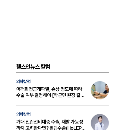
헬스인뉴스 칼럼
의학칼럼
어깨회전근개파열, 손상 정도에 따라
수술 여부 결정해야 [박근민 원장 칼
럼]
의학칼럼
거대 전립선비대증 수술, 재발 가능성
까지 고려한다면? 홀렙수술(HoLEP)