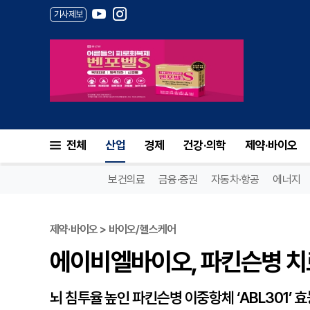
기사제보
에이비엘바이오, 파킨슨병 치료
전체
산업
경제
건강·의학
제약·바이오
보건의료
금융·증권
자동차·항공
에너지
제약·바이오 > 바이오/헬스케어
에이비엘바이오, 파킨슨병 치료
뇌 침투율 높인 파킨슨병 이중항체 ‘ABL301’