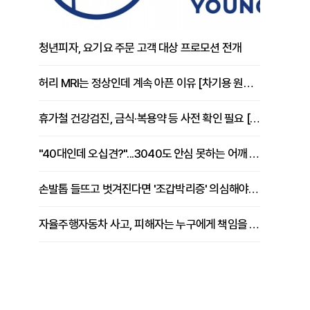
청년피자, 요기요 주문 고객 대상 프로모션 전개
허리 MRI는 정상인데 계속 아픈 이유 [차기용 원장 칼럼]
휴가철 건강검진, 금식·복용약 등 사전 확인 필요 [정도감 원장 칼럼]
"40대인데 오십견?"...3040도 안심 못하는 어깨 유착성 관절낭염
손발톱 들뜨고 벗겨진다면 '조갑박리증' 의심해야 [김철윤 원장 칼럼]
자율주행자동차 사고, 피해자는 누구에게 책임을 물을 수 있을까