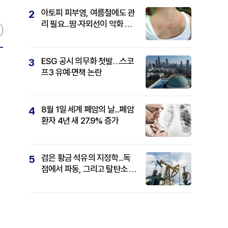
아토피 피부염, 여름철에도 관
2
리 필요...땀·자외선이 악화 요
인
ESG 공시 의무화 첫발…스코
3
프3 유예·면책 논란
8월 1일 세계 폐암의 날...폐암
4
환자 4년 새 27.9% 증가
검은 황금 석유의 지정학...독
5
점에서 파동, 그리고 탈탄소 패
권까지