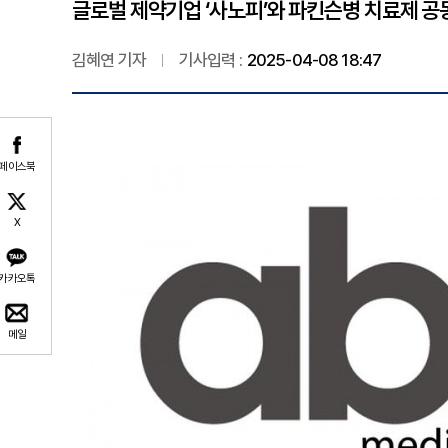
글로벌 제약기업 ‘사노피’와 파킨슨병 치료제 공
김혜연 기자
기사입력 :
2025-04-08 18:47
페이스북
X
카카오톡
메일