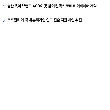
4
출산·육아 브랜드 400여 곳 참여 킨텍스 코베 베이비페어 개막
5
조프런티어, 국내 뷰티기업 인도 진출 지원 사업 추진