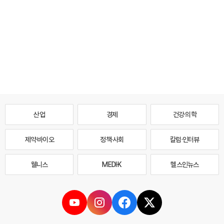
산업
경제
건강·의학
제약·바이오
정책·사회
칼럼·인터뷰
웰니스
MEDI·K
헬스인뉴스