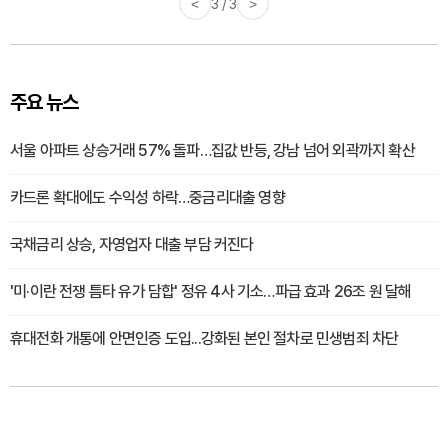
<
1 / 3
>
주요 뉴스
서울 아파트 상승거래 57% 돌파…집값 반등, 강남 넘어 외곽까지 확산
카드론 확대에도 수익성 하락…중금리대출 영향
국채금리 상승, 자영업자 대출 부담 커진다
'미·이란 전쟁 틈타 유가 담합' 정유 4사 기소…파급 효과 26조 원 달해
휴대전화 개통에 안면인증 도입...강화된 본인 절차로 민생범죄 차단