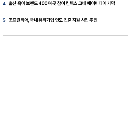
4
출산·육아 브랜드 400여 곳 참여 킨텍스 코베 베이비페어 개막
5
조프런티어, 국내 뷰티기업 인도 진출 지원 사업 추진