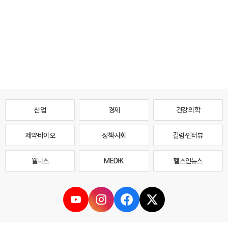
산업
경제
건강·의학
제약·바이오
정책·사회
칼럼·인터뷰
웰니스
MEDI·K
헬스인뉴스