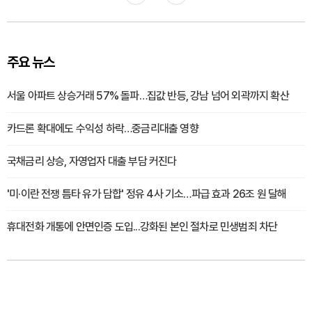
주요 뉴스
서울 아파트 상승거래 57% 돌파…집값 반등, 강남 넘어 외곽까지 확산
카드론 확대에도 수익성 하락…중금리대출 영향
국채금리 상승, 자영업자 대출 부담 커진다
'미·이란 전쟁 틈타 유가 담합' 정유 4사 기소…파급 효과 26조 원 달해
휴대전화 개통에 안면인증 도입...강화된 본인 절차로 민생범죄 차단