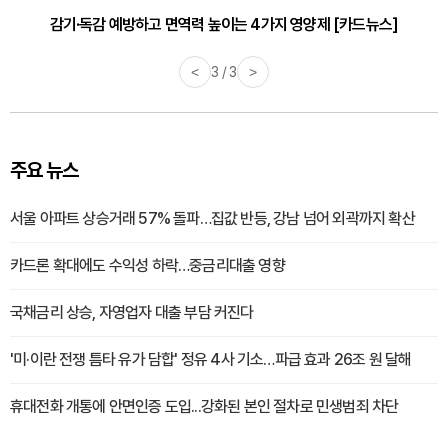
감기·독감 예방하고 면역력 높이는 4가지 영양제 [카드뉴스]
<
3 / 3
>
주요 뉴스
서울 아파트 상승거래 57% 돌파…집값 반등, 강남 넘어 외곽까지 확산
카드론 확대에도 수익성 하락…중금리대출 영향
국채금리 상승, 자영업자 대출 부담 커진다
'미·이란 전쟁 틈타 유가 담합' 정유 4사 기소…파급 효과 26조 원 달해
휴대전화 개통에 안면인증 도입...강화된 본인 절차로 민생범죄 차단