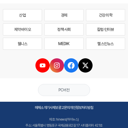
산업
경제
건강·의학
제약·바이오
정책·사회
칼럼·인터뷰
웰니스
MEDI·K
헬스인뉴스
PC버전
매체소개
기사제보
광고문의
개인정보처리방침
제호: hinews(하이뉴스)
주소: 서울특별시 영등포구 국제금융로2길 17 시티플라자 421호