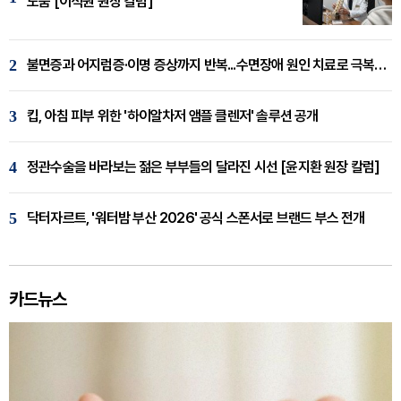
도움 [이석원 원장 칼럼]
2
불면증과 어지럼증·이명 증상까지 반복...수면장애 원인 치료로 극복해야
3
킵, 아침 피부 위한 '하이알차저 앰플 클렌저' 솔루션 공개
4
정관수술을 바라보는 젊은 부부들의 달라진 시선 [윤지환 원장 칼럼]
5
닥터자르트, '워터밤 부산 2026' 공식 스폰서로 브랜드 부스 전개
카드뉴스