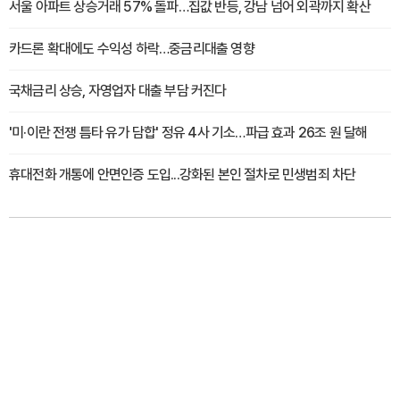
서울 아파트 상승거래 57% 돌파…집값 반등, 강남 넘어 외곽까지 확산
카드론 확대에도 수익성 하락…중금리대출 영향
국채금리 상승, 자영업자 대출 부담 커진다
'미·이란 전쟁 틈타 유가 담합' 정유 4사 기소…파급 효과 26조 원 달해
휴대전화 개통에 안면인증 도입...강화된 본인 절차로 민생범죄 차단