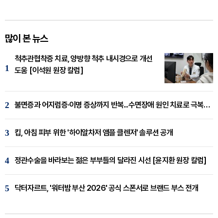
많이 본 뉴스
척추관협착증 치료, 양방향 척추 내시경으로 개선
1
도움 [이석원 원장 칼럼]
2
불면증과 어지럼증·이명 증상까지 반복...수면장애 원인 치료로 극복해야
3
킵, 아침 피부 위한 '하이알차저 앰플 클렌저' 솔루션 공개
4
정관수술을 바라보는 젊은 부부들의 달라진 시선 [윤지환 원장 칼럼]
5
닥터자르트, '워터밤 부산 2026' 공식 스폰서로 브랜드 부스 전개