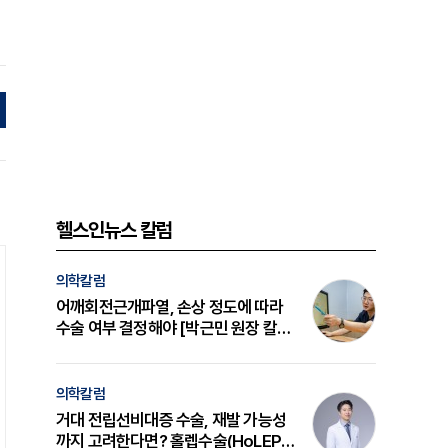
헬스인뉴스 칼럼
의학칼럼
어깨회전근개파열, 손상 정도에 따라
수술 여부 결정해야 [박근민 원장 칼
럼]
의학칼럼
거대 전립선비대증 수술, 재발 가능성
까지 고려한다면? 홀렙수술(HoLEP)