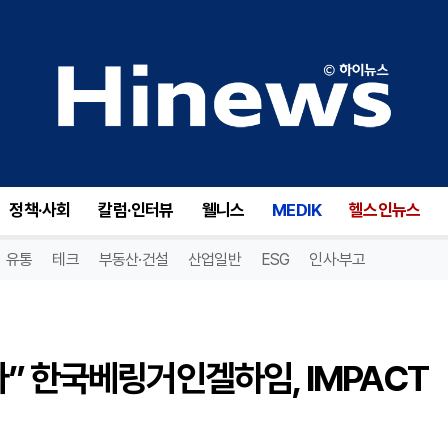
“환자의 목소리로 변화 이끈다” 한국베링거인겔하임, IMPACT 워크숍 개최
정책·사회
칼럼·인터뷰
웰니스
MEDIK
헬스인뉴스
유통
테크
부동산·건설
산업일반
ESG
인사·부고
” 한국베링거인겔하임, IMPACT