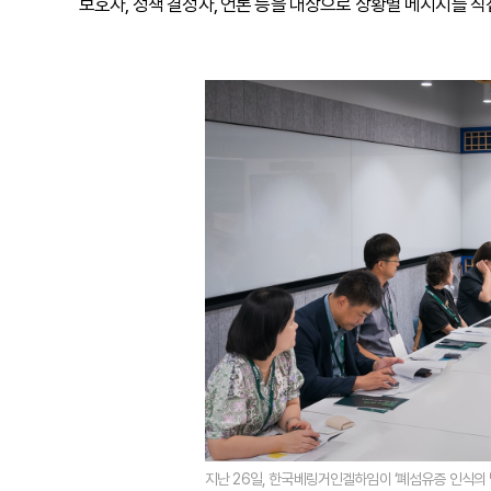
보호자, 정책 결정자, 언론 등을 대상으로 상황별 메시지를 
지난 26일, 한국베링거인겔하임이 ‘폐섬유증 인식의