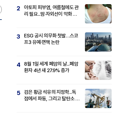
아토피 피부염, 여름철에도 관
2
리 필요...땀·자외선이 악화 요
인
ESG 공시 의무화 첫발…스코
3
프3 유예·면책 논란
8월 1일 세계 폐암의 날...폐암
4
환자 4년 새 27.9% 증가
검은 황금 석유의 지정학...독
5
점에서 파동, 그리고 탈탄소 패
권까지