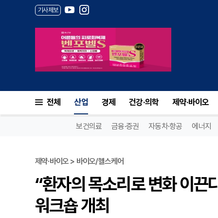
기사제보
전체
산업
경제
건강·의학
제약·바이오
보건의료
금융·증권
자동차·항공
에너지
제약·바이오 > 바이오/헬스케어
“환자의 목소리로 변화 이끈다
워크숍 개최