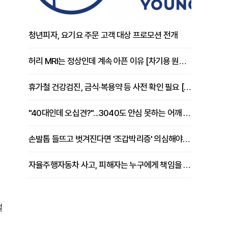
청년피자, 요기요 주문 고객 대상 프로모션 전개
허리 MRI는 정상인데 계속 아픈 이유 [차기용 원장 칼럼]
휴가철 건강검진, 금식·복용약 등 사전 확인 필요 [정도감 원장 칼럼]
"40대인데 오십견?"...3040도 안심 못하는 어깨 유착성 관절낭염
손발톱 들뜨고 벗겨진다면 '조갑박리증' 의심해야 [김철윤 원장 칼럼]
자율주행자동차 사고, 피해자는 누구에게 책임을 물을 수 있을까
벌