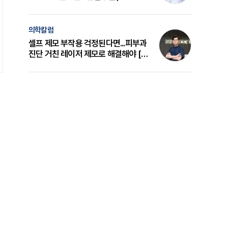
의 원리와 선택 기준 [길건 원장 칼럼]
의학칼럼
셀프 제모 부작용 걱정된다면...피부과
진단 거친 레이저 제모로 해결해야 [변
준석 원장 칼럼]