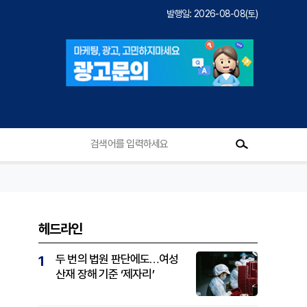
발행일: 2026-08-08(토)
헤드라인
두 번의 법원 판단에도…여성
1
산재 장해 기준 ‘제자리’