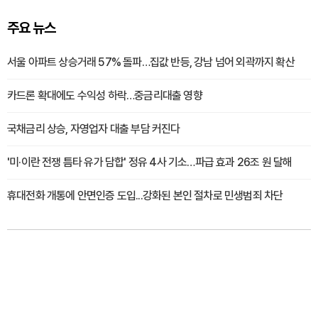
주요 뉴스
서울 아파트 상승거래 57% 돌파…집값 반등, 강남 넘어 외곽까지 확산
카드론 확대에도 수익성 하락…중금리대출 영향
국채금리 상승, 자영업자 대출 부담 커진다
'미·이란 전쟁 틈타 유가 담합' 정유 4사 기소…파급 효과 26조 원 달해
휴대전화 개통에 안면인증 도입...강화된 본인 절차로 민생범죄 차단