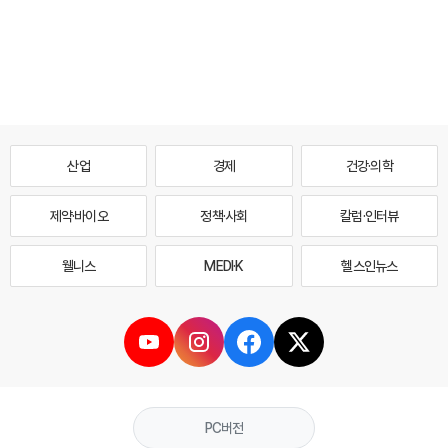
산업
경제
건강·의학
제약·바이오
정책·사회
칼럼·인터뷰
웰니스
MEDI·K
헬스인뉴스
PC버전