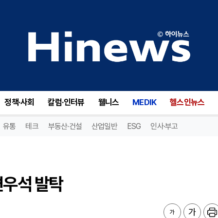
우석 발탁
정책·사회
칼럼·인터뷰
웰니스
MEDIK
헬스인뉴스
유통
테크
부동산·건설
산업일반
ESG
인사·부고
변우석 발탁