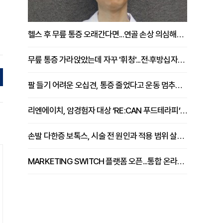
헬스 후 무릎 통증 오래간다면...연골 손상 의심해야 [김상범 원장 칼럼]
무릎 통증 가라앉았는데 자꾸 '휘청'...전·후방십자인대 파열 확인해야 [곽우경 원장 칼럼]
팔 들기 어려운 오십견, 통증 줄었다고 운동 멈추면 안 되는 이유 [이병욱 원장 칼럼]
리엔에이치, 암경험자 대상 ‘RE:CAN 푸드테라피’ 운영
손발 다한증 보톡스, 시술 전 원인과 적용 범위 살펴야 [강윤일 원장 칼럼]
MARKETING SWITCH 플랫폼 오픈...통합 온라인 마케팅 서비스 확대