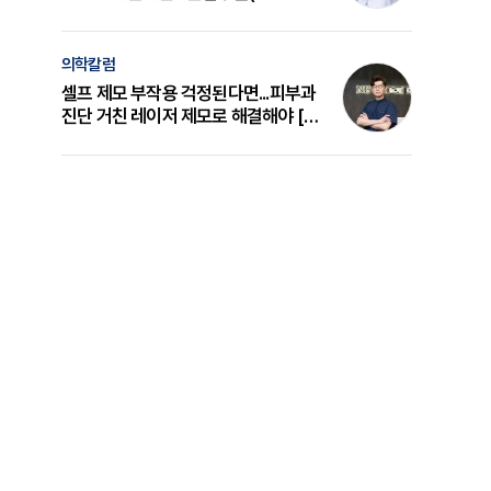
의 원리와 선택 기준 [길건 원장 칼럼]
의학칼럼
셀프 제모 부작용 걱정된다면...피부과
진단 거친 레이저 제모로 해결해야 [변
준석 원장 칼럼]