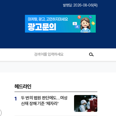
발행일: 2026-08-06(목)
헤드라인
두 번의 법원 판단에도…여성
1
산재 장해 기준 ‘제자리’