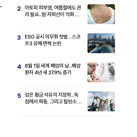
아토피 피부염, 여름철에도 관
2
리 필요...땀·자외선이 악화 요
인
ESG 공시 의무화 첫발…스코
3
프3 유예·면책 논란
8월 1일 세계 폐암의 날...폐암
4
환자 4년 새 27.9% 증가
검은 황금 석유의 지정학...독
5
점에서 파동, 그리고 탈탄소 패
권까지