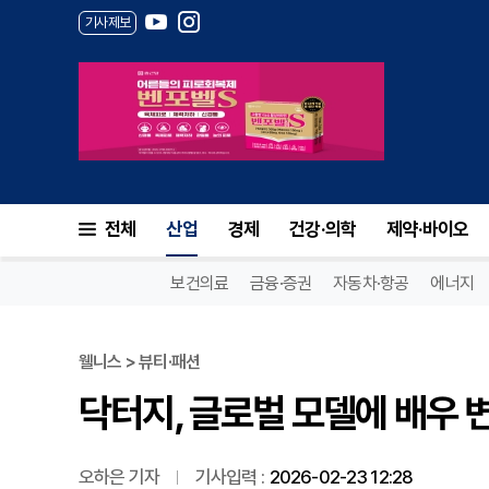
기사제보
닥터지, 글로벌 모델에 배우 변
전체
산업
경제
건강·의학
제약·바이오
보건의료
금융·증권
자동차·항공
에너지
웰니스 > 뷰티·패션
닥터지, 글로벌 모델에 배우 
오하은 기자
기사입력 :
2026-02-23 12:28