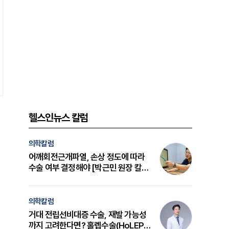
헬스인뉴스 칼럼
의학칼럼
어깨회전근개파열, 손상 정도에 따라
수술 여부 결정해야 [박근민 원장 칼
럼]
의학칼럼
거대 전립선비대증 수술, 재발 가능성
까지 고려한다면? 홀렙수술(HoLEP)