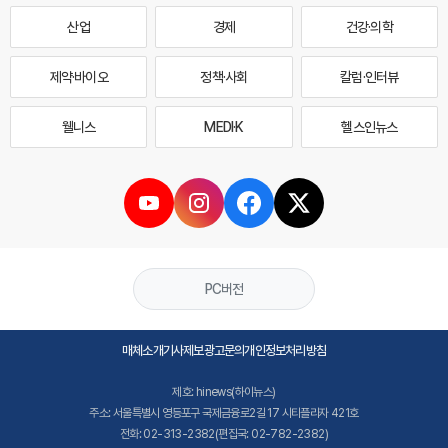
산업
경제
건강·의학
제약·바이오
정책·사회
칼럼·인터뷰
웰니스
MEDI·K
헬스인뉴스
PC버전
매체소개
기사제보
광고문의
개인정보처리방침
제호: hinews(하이뉴스)
주소: 서울특별시 영등포구 국제금융로2길 17 시티플라자 421호
전화: 02-313-2382(편집국: 02-782-2382)