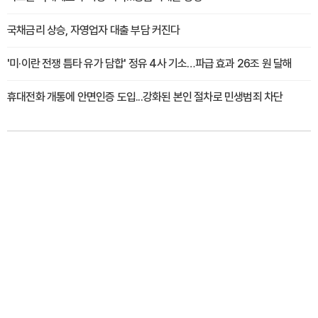
국채금리 상승, 자영업자 대출 부담 커진다
'미·이란 전쟁 틈타 유가 담합' 정유 4사 기소…파급 효과 26조 원 달해
휴대전화 개통에 안면인증 도입...강화된 본인 절차로 민생범죄 차단