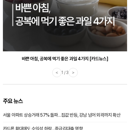
바쁜 아침, 공복에 먹기 좋은 과일 4가지 [카드뉴스]
<
1 / 3
>
주요 뉴스
서울 아파트 상승거래 57% 돌파…집값 반등, 강남 넘어 외곽까지 확산
카드론 확대에도 수익성 하락…중금리대출 영향